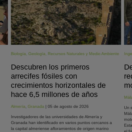
Biología
,
Geología
,
Recursos Naturales y Medio Ambiente
Inge
Descubren los primeros
De
arrecifes fósiles con
re
crecimientos horizontales de
mo
hace 6,5 millones de años
Mál
Almería
,
Granada
|
05 de agosto de 2026
Un e
Mála
Investigadores de las universidades de Almería y
moto
Granada han identificado en varios puntos cercanos a
Esta
la capital almeriense afloramientos de origen marino
el f