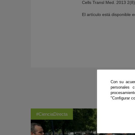
Cells Transl Med. 2013 2(8
El artículo está disponible 
Con su acuer
personales 
procesamien
"Configurar co
#CienciaDirecta