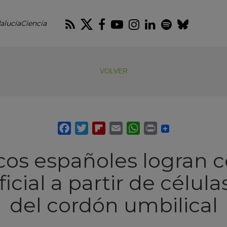
RSS
Twitter
Facebook
Youtube
Instagram
LinkedIn
Spotify
Blues
alucíaCiencia
VOLVER
icos españoles logran c
ificial a partir de célu
del cordón umbilical