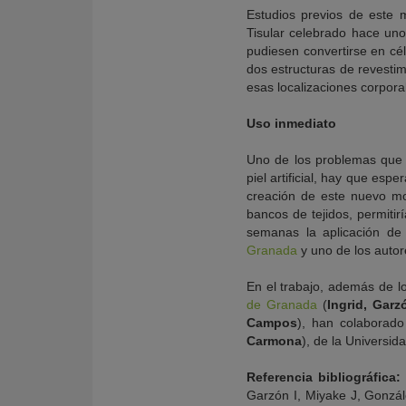
Estudios previos de este 
Tisular celebrado hace uno
pudiesen convertirse en célu
dos estructuras de revestim
esas localizaciones corpora
Uso inmediato
Uno de los problemas que 
piel artificial, hay que esp
creación de este nuevo mod
bancos de tejidos, permitir
semanas la aplicación de u
Granada
y uno de los autor
En el trabajo, además de lo
de Granada
(
Ingrid, Gar
Campos
), han colaborado
Carmona
), de la Universid
Referencia bibliográfica:
Garzón I, Miyake J, Gonz