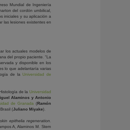
reso Mundial de Ingeniería
arton del cordón umbilical,
s iniciales y su aplicación a
r las lesiones existentes en
ar los actuales modelos de
sana del propio paciente. “La
servada y disponible en los
es lo que adelantaría varias
ología de la
Universidad de
Histología de la
Universidad
iguel Alaminos y Antonio
sidad de Granada
(
Ramón
Brasil (
Juliano Miyake
).
skin epithelia regeneration
.
ampos A, Alaminos M. Stem