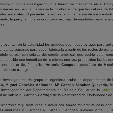
mismo grupo de investigación, que fueron ya premiados en el Cong
s meses en Seúl, sugerían ya la posibilidad de que las células de Wh
las epiteliales. El presente trabajo es la confirmación de esos estudio
iento, la piel y la mucosa oral, cada vez más demandadas para repara
les.
presentan en la actualidad los grandes quemados es que, para aplic
erar varias semanas para poder fabricarla a partir de los restos de piel 
elo de piel con células del cordón umbilical, que podría estar con
ía el posible uso inmediato de la misma una vez producidas las lesion
na piel artificial”, explica
Antonio Campos
, catedrático de Hist
es de este trabajo.
s investigadores del grupo de ingeniería tisular del departamento de 
zón, Miguel González Andrades, Mª Carmen Sánchez Quevedo, M
 investigadores del Departamento de Biología Celular de la
Univer
ad de Valencia (
Carmen Carda
) y de la Universidad de Florianopolis de 
Wharton’s jelly stem cells: a novel cell source for oral mucosa and 
ález-Andrades M, Carmona R, Carda C, Sánchez-Quevedo M del C, C