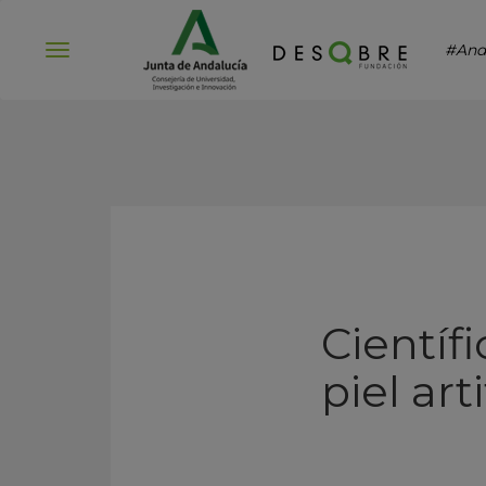
#And
Abrir
menú
Científ
piel art