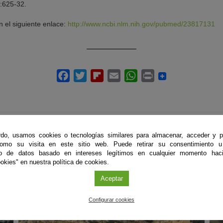
):625-32.
en el siguiente enlace:
http://www.ncbi.nlm.nih.gov/pubmed/23817131
do, usamos cookies o tecnologías similares para almacenar, acceder y p
como su visita en este sitio web. Puede retirar su consentimiento u
ÚLTIMAS PUBLICACIONES
to de datos basado en intereses legítimos en cualquier momento haci
okies" en nuestra política de cookies.
Aceptar
#CienciaDirecta
#
Configurar cookies