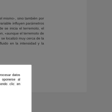
el mismo-, sino también por
variable influyen parámetros
 se inicia el terremoto, el
ñón, «aunque el terremoto de
 se localizó muy cerca de la
uido en la intensidad y la
rocesar datos
 oponerse al
endo clic en