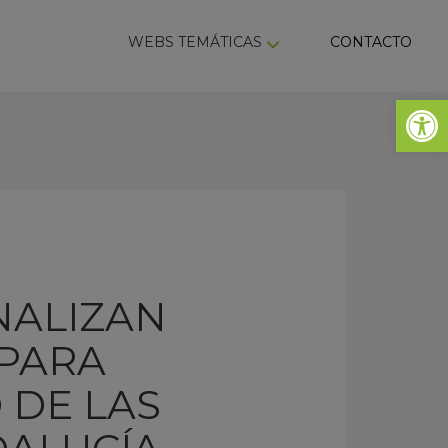
ky
WEBS TEMÁTICAS
CONTACTO
Abrir 
NALIZAN
 PARA
 DE LAS