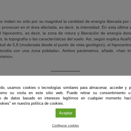
e miden no sólo por su magnitud la cantidad de energía liberada por 
 provocan en el área afectada, es decir, la intensidad. En esta última 
hipocentro, es decir, la zona de rotura y liberación de energía donde
s, la topografía o las características del suelo. Así, según explica Aza
tud de 5,8 (moderada desde el punto de vista geológico), el hipocentro
incidía con una zona poblada». Ambos parámetros, añade, «han infl
seísmo».
do, usamos cookies o tecnologías similares para almacenar, acceder y p
como su visita en este sitio web. Puede retirar su consentimiento u
to de datos basado en intereses legítimos en cualquier momento haci
okies" en nuestra política de cookies.
Aceptar
Configurar cookies
ÚLTIMAS PUBLICACIONES