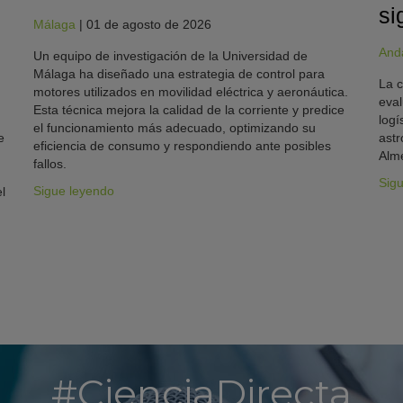
si
Málaga
|
01 de agosto de 2026
And
Un equipo de investigación de la Universidad de
Málaga ha diseñado una estrategia de control para
La c
motores utilizados en movilidad eléctrica y aeronáutica.
eval
Esta técnica mejora la calidad de la corriente y predice
logí
el funcionamiento más adecuado, optimizando su
e
astr
eficiencia de consumo y respondiendo ante posibles
Alme
fallos.
Sig
Sigue leyendo
l
#CienciaDirecta