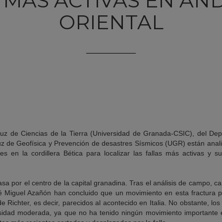
 MÁS ACTIVAS EN AN
ORIENTAL
daluz de Ciencias de la Tierra (Universidad de Granada-CSIC), del D
uz de Geofísica y Prevención de desastres Sísmicos (UGR) están anali
es en la cordillera Bética para localizar las fallas más activas y s
asa por el centro de la capital granadina. Tras el análisis de campo, ca
é Miguel Azañón han concluido que un movimiento en esta fractura p
e Richter, es decir, parecidos al acontecido en Italia. No obstante, lo
rosidad moderada, ya que no ha tenido ningún movimiento importante 