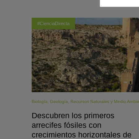
#CienciaDirecta
Biología
,
Geología
,
Recursos Naturales y Medio Ambi
Descubren los primeros
arrecifes fósiles con
crecimientos horizontales de