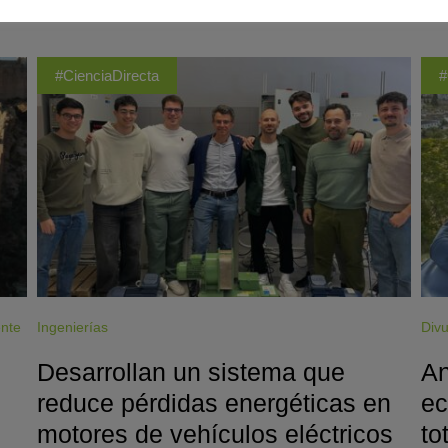
#CienciaDirecta
#
ente
Ingenierías
Divu
Desarrollan un sistema que
An
reduce pérdidas energéticas en
ec
motores de vehículos eléctricos
to