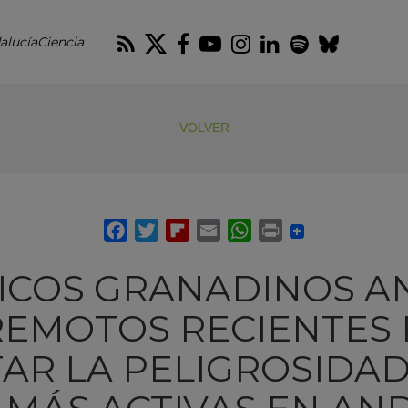
RSS
Twitter
Facebook
Youtube
Instagram
LinkedIn
Spotify
Blues
alucíaCiencia
VOLVER
FICOS GRANADINOS A
EMOTOS RECIENTES
AR LA PELIGROSIDAD