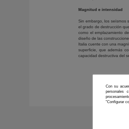
Magnitud e intensidad
Sin embargo, los seísmos s
el grado de destrucción que
como el emplazamiento del 
diseño de las construccione
Italia cuente con una magni
superficie, que además co
capacidad destructiva del 
Con su acuer
personales 
procesamien
"Configurar co