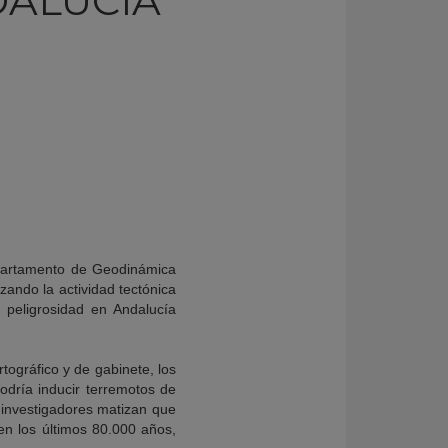
DALUCÍA
epartamento de Geodinámica
zando la actividad tectónica
u peligrosidad en Andalucía
rtográfico y de gabinete, los
odría inducir terremotos de
s investigadores matizan que
en los últimos 80.000 años,