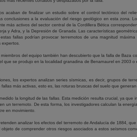
os más recientes cortados y desplazados por la falla.
icos acaban de finalizar un estudio sobre el control tectónico del re
las conclusiones a la evaluación del riesgo geológico en esta zona. L
e más activos del sector central de la Cordillera Bética corresponde
erja y Adra, y la Depresión de Granada. Las características geométri
 estas fallas podrían provocar terremotos de una magnitud máxima 
s expertos.
s miembros del equipo también han descubierto que la falla de Baza c
el que se produjo en la localidad granadina de Benamaurel en 2003 o e
iones, los expertos analizan series sísmicas, es decir, grupos de ter
as fallas más activas, esto es, las roturas bruscas del suelo que genera
dido la longitud de las fallas. Esta medición resulta crucial, ya que i
en un terremoto. De esta forma, los investigadores calculan la energí
tre en movimiento.
retenden analizar los efectos del terremoto de Andalucía de 1884, que
 objeto de comprender otros riesgos asociados a estos seísmos como