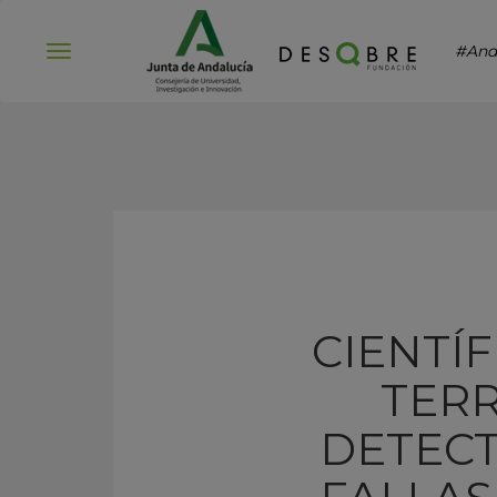
#And
Abrir
menú
CIENTÍ
TERR
DETECT