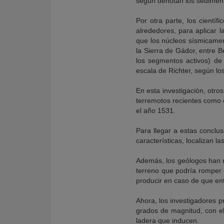
según denotan los sediment
Por otra parte, los científ
alrededores, para aplicar 
que los núcleos sísmicament
la Sierra de Gádor, entre B
los segmentos activos) de
escala de Richter, según lo
En esta investigación, otro
terremotos recientes como 
el año 1531.
Para llegar a estas conclus
características, localizan l
Además, los geólogos han me
terreno que podría romper 
producir en caso de que en
Ahora, los investigadores p
grados de magnitud, con el
ladera que inducen.