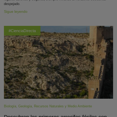
despejado.
Sigue leyendo
#CienciaDirecta
Biología
,
Geología
,
Recursos Naturales y Medio Ambiente
Descubren los primeros arrecifes fósiles con