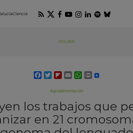
RSS
Twitter
Facebook
Youtube
Instagram
LinkedIn
Spotify
Blues
alucíaCiencia
VOLVER
Agroalimentación
yen los trabajos que p
nizar en 21 cromosom
genoma del lenguad