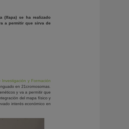
a (Ifapa) se ha realizado
 a permitir que sirva de
de Investigación y Formación
l lenguado en 21cromosomas.
néticos y va a permitir que
ntegración del mapa físico y
levado interés económico en