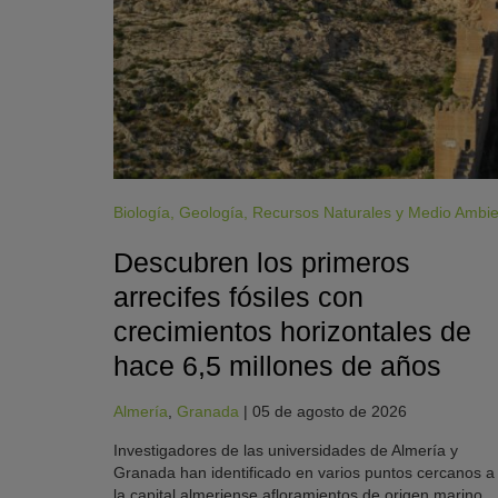
Biología
,
Geología
,
Recursos Naturales y Medio Ambi
Descubren los primeros
arrecifes fósiles con
crecimientos horizontales de
hace 6,5 millones de años
Almería
,
Granada
|
05 de agosto de 2026
Investigadores de las universidades de Almería y
Granada han identificado en varios puntos cercanos a
la capital almeriense afloramientos de origen marino