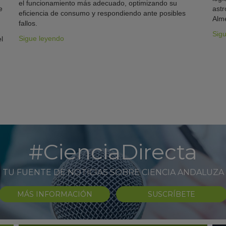
el funcionamiento más adecuado, optimizando su
e
astr
eficiencia de consumo y respondiendo ante posibles
Alme
fallos.
Sig
Sigue leyendo
l
#CienciaDirecta
TU FUENTE DE NOTICIAS SOBRE CIENCIA ANDALUZA
MÁS INFORMACIÓN
SUSCRÍBETE