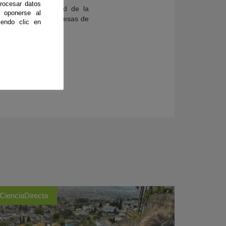
rocesar datos
camente la totalidad de la
 oponerse al
orresponden con empresas de
endo clic en
.500 euros.
CienciaDirecta