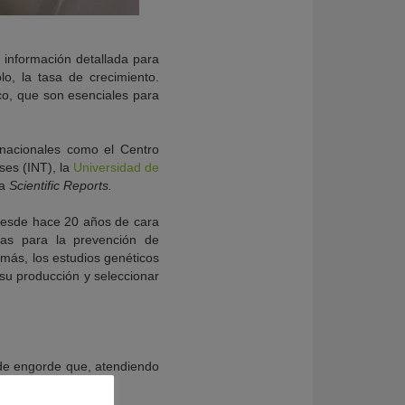
 información detallada para
o, la tasa de crecimiento.
o, que son esenciales para
 nacionales como el Centro
ses (INT), la
Universidad de
ta
Scientific Reports.
 desde hace 20 años de cara
ias para la prevención de
más, los estudios genéticos
 su producción y seleccionar
de engorde que, atendiendo