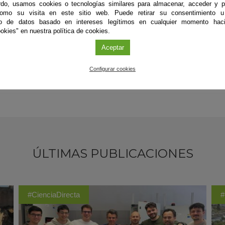
do, usamos cookies o tecnologías similares para almacenar, acceder y p
estaca especialmente la provincia de Cádiz, que concentra prácti
como su visita en este sitio web. Puede retirar su consentimiento u
 valorados en 5,9 millones de euros). El resto de los registros se c
to de datos basado en intereses legítimos en cualquier momento haci
e producen 146kg de lenguado que, en el plano económico, rozan los 2
okies" en nuestra política de cookies.
Aceptar
Configurar cookies
ÚLTIMAS PUBLICACIONES
#CienciaDirecta
#