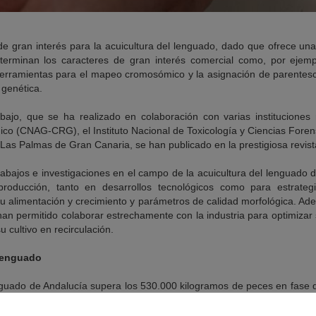
e gran interés para la acuicultura del lenguado, dado que ofrece una
terminan los caracteres de gran interés comercial como, por ejempl
erramientas para el mapeo cromosómico y la asignación de parentesc
 genética.
abajo, que se ha realizado en colaboración con varias instituciones
ico (CNAG-CRG), el Instituto Nacional de Toxicología y Ciencias Foren
 Las Palmas de Gran Canaria, se han publicado en la prestigiosa revis
trabajos e investigaciones en el campo de la acuicultura del lenguado
producción, tanto en desarrollos tecnológicos como para estrateg
 alimentación y crecimiento y parámetros de calidad morfológica. Ade
an permitido colaborar estrechamente con la industria para optimizar
 cultivo en recirculación.
lenguado
nguado de Andalucía supera los 530.000 kilogramos de peces en fase 
illones de euros.