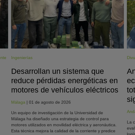
ente
Ingenierías
Divu
Desarrollan un sistema que
An
reduce pérdidas energéticas en
ec
motores de vehículos eléctricos
to
si
Málaga
|
01 de agosto de 2026
And
Un equipo de investigación de la Universidad de
Málaga ha diseñado una estrategia de control para
La c
motores utilizados en movilidad eléctrica y aeronáutica.
eval
Esta técnica mejora la calidad de la corriente y predice
logí