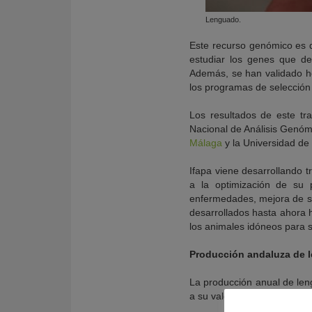
Lenguado.
Este recurso genómico es d
estudiar los genes que de
Además, se han validado h
los programas de selección
Los resultados de este tr
Nacional de Análisis Genóm
Málaga
y la Universidad de
Ifapa viene desarrollando 
a la optimización de su 
enfermedades, mejora de su
desarrollados hasta ahora h
los animales idóneos para su
Producción andaluza de 
La producción anual de le
a su valor, rozan los seis m