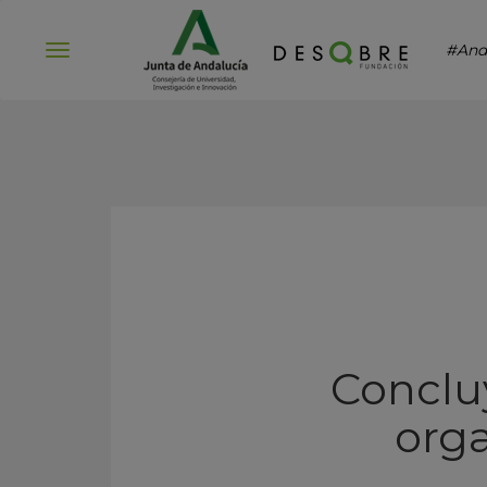
#And
Abrir
menú
Conclu
orga