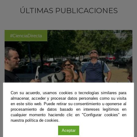
ÚLTIMAS PUBLICACIONES
#CienciaDirecta
Con su acuerdo, usamos cookies o tecnologías similares para
almacenar, acceder y procesar datos personales como su visita
en este sitio web. Puede retirar su consentimiento u oponerse al
procesamiento de datos basado en intereses legítimos en
cualquier momento haciendo clic en "Configurar cookies" en
nuestra política de cookies.
Divulgación
Aceptar
Andalucía será testigo del eclipse solar parcial