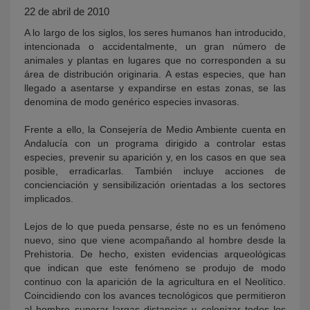
22 de abril de 2010
A lo largo de los siglos, los seres humanos han introducido,
intencionada o accidentalmente, un gran número de
animales y plantas en lugares que no corresponden a su
área de distribución originaria. A estas especies, que han
llegado a asentarse y expandirse en estas zonas, se las
denomina de modo genérico especies invasoras.
Frente a ello, la Consejería de Medio Ambiente cuenta en
Andalucía con un programa dirigido a controlar estas
KY
especies, prevenir su aparición y, en los casos en que sea
posible, erradicarlas. También incluye acciones de
concienciación y sensibilización orientadas a los sectores
implicados.
Lejos de lo que pueda pensarse, éste no es un fenómeno
nuevo, sino que viene acompañando al hombre desde la
Prehistoria. De hecho, existen evidencias arqueológicas
que indican que este fenómeno se produjo de modo
continuo con la aparición de la agricultura en el Neolítico.
Coincidiendo con los avances tecnológicos que permitieron
al hombre superar largas distancias y colonizar todos los