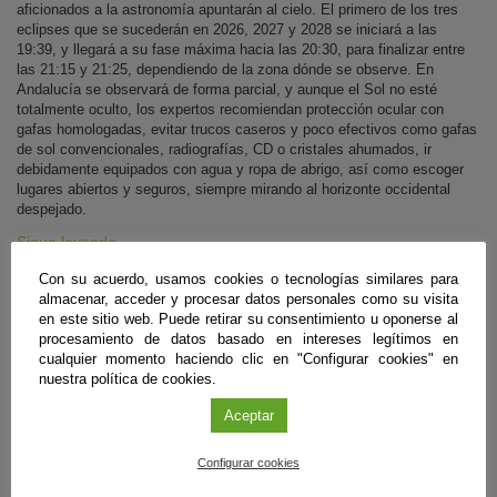
aficionados a la astronomía apuntarán al cielo. El primero de los tres
eclipses que se sucederán en 2026, 2027 y 2028 se iniciará a las
19:39, y llegará a su fase máxima hacia las 20:30, para finalizar entre
las 21:15 y 21:25, dependiendo de la zona dónde se observe. En
Andalucía se observará de forma parcial, y aunque el Sol no esté
totalmente oculto, los expertos recomiendan protección ocular con
gafas homologadas, evitar trucos caseros y poco efectivos como gafas
de sol convencionales, radiografías, CD o cristales ahumados, ir
debidamente equipados con agua y ropa de abrigo, así como escoger
lugares abiertos y seguros, siempre mirando al horizonte occidental
despejado.
Sigue leyendo
Con su acuerdo, usamos cookies o tecnologías similares para
almacenar, acceder y procesar datos personales como su visita
en este sitio web. Puede retirar su consentimiento u oponerse al
#CienciaDirecta
procesamiento de datos basado en intereses legítimos en
cualquier momento haciendo clic en "Configurar cookies" en
nuestra política de cookies.
Aceptar
Configurar cookies