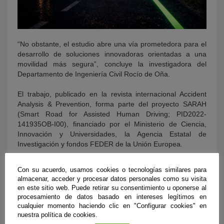
“No obstante, el estudio abre una vía prometedora para el
desarrollo de soluciones innovadoras orientadas a una
movilidad más segura”, concluye la investigadora del
Departamento de Ingeniería Civil Rocío de Oña.
El trabajo, publicado en la revista internacional Accident
Analysis & Prevention, forma parte del proyecto SARAH
(Smart Road for Assisted Human Driving; PID2022-
141935OB-I00), financiado por el Ministerio de Ciencia,
Innovación y Universidades, la Agencia Estatal de
Investigación y fondos FEDER de la Unión Europea.
Con su acuerdo, usamos cookies o tecnologías similares para
almacenar, acceder y procesar datos personales como su visita
en este sitio web. Puede retirar su consentimiento u oponerse al
procesamiento de datos basado en intereses legítimos en
cualquier momento haciendo clic en "Configurar cookies" en
nuestra política de cookies.