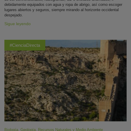
debidamente equipados con agua y ropa de abrigo, así como escoger
lugares abiertos y seguros, siempre mirando al horizonte occidental
despejado.
Sigue leyendo
#CienciaDirecta
Biología
,
Geología
,
Recursos Naturales y Medio Ambiente