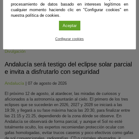
procesamiento de datos basado en intereses legítimos en
cualquier momento haciendo clic en "Configurar cookies" en
nuestra política de cookies.
Aceptar
Configurar cookies
Divulgación
Andalucía será testigo del eclipse solar parcial
e invita a disfrutarlo con seguridad
Andalucía
|
07 de agosto de 2026
El próximo 12 de agosto, al atardecer, las miradas de curiosos y
aficionados a la astronomía apuntarán al cielo. El primero de los tres
eclipses que se sucederán en 2026, 2027 y 2028 se iniciará a las
19:39, y llegará a su fase máxima hacia las 20:30, para finalizar entre
las 21:15 y 21:25, dependiendo de la zona dónde se observe. En
Andalucía se observará de forma parcial, y aunque el Sol no esté
totalmente oculto, los expertos recomiendan protección ocular con
gafas homologadas, evitar trucos caseros y poco efectivos como gafas
de sol convencionales, radiografías, CD o cristales ahumados, ir