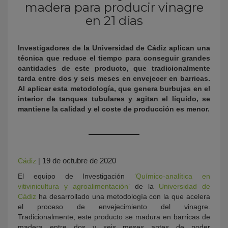
madera para producir vinagre
en 21 días
Investigadores de la Universidad de Cádiz aplican una
técnica que reduce el tiempo para conseguir grandes
cantidades de este producto, que tradicionalmente
tarda entre dos y seis meses en envejecer en barricas.
Al aplicar esta metodología, que genera burbujas en el
interior de tanques tubulares y agitan el líquido, se
KY
mantiene la calidad y el coste de producción es menor.
19 de octubre de 2020
Cádiz
|
El equipo de I
nvestigación
‘Quí
mico-analí
tica en
vitivinicultura y agroalimentació
n’
de la
Universidad de
Cádiz
ha desarrollado una metodología con la que acelera
el proceso de envejecimiento del vinagre.
Tradicionalmente, este producto se madura en barricas de
madera entre dos y seis meses antes de poder