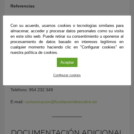
Referencias
Jimenez, M.; Durán, E; Rodríguez, M.C.; Barroso, C. &
Castro, R. 2020. Use of ultrasound at pilot scale to
Con su acuerdo, usamos cookies o tecnologías similares para
accelerate the ageing of sherry vinegar.
Ultrasonics-
almacenar, acceder y procesar datos personales como su visita
Sonochemistry
69, 105244.
en este sitio web. Puede retirar su consentimiento u oponerse al
procesamiento de datos basado en intereses legítimos en
cualquier momento haciendo clic en "Configurar cookies" en
Más información:
nuestra política de cookies.
#CienciaDirecta
, agencia de noticias de ciencia andaluza,
Aceptar
financiada por la Consejería de Transformación
Económica, Industria, Conocimiento y Universidades de la
Configurar cookies
Junta de Andalucía.
Teléfono: 954 232 349
E-mail:
comunicacion@fundaciondescubre.es
DOCUMENTACIÓN ADICIONAL