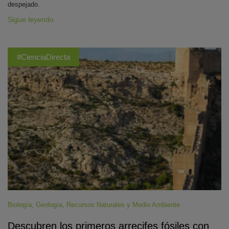
despejado.
Sigue leyendo
#CienciaDirecta
Biología
,
Geología
,
Recursos Naturales y Medio Ambiente
Descubren los primeros arrecifes fósiles con