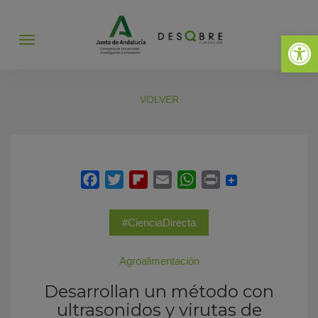
Abrir 
Abrir
menú
VOLVER
#CienciaDirecta
Agroalimentación
Desarrollan un método con
ultrasonidos y virutas de