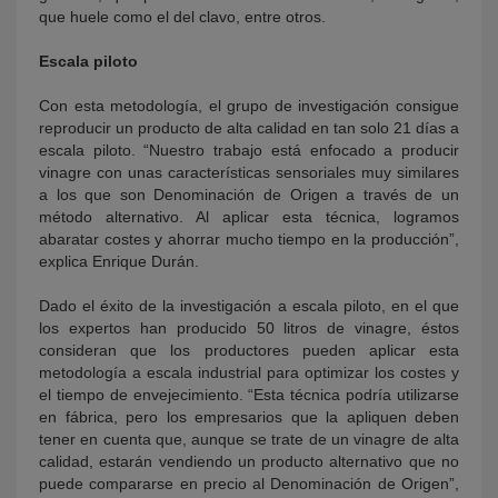
que huele como el del clavo, entre otros.
Escala piloto
Con esta metodología, el grupo de investigación consigue
reproducir un producto de alta calidad en tan solo 21 días a
escala piloto.
“
Nuestro trabajo est
á
enfocado a producir
vinagre con unas caracter
í
sticas sensoriales muy similares
a los que son Denominación de Origen a trav
é
s de un
m
é
todo alternativo. Al aplicar esta t
é
cnica, logramos
abaratar costes y ahorrar mucho tiempo en la producció
n”
,
explica Enrique Dur
án.
Dado el éxito de la investigación a escala piloto, en el que
los expertos han producido 50 litros de vinagre, éstos
consideran que los productores pueden aplicar esta
metodología a escala industrial para optimizar los costes y
el tiempo de envejecimiento. “Esta técnica podría utilizarse
en fábrica, pero los empresarios que la apliquen deben
tener en cuenta que, aunque se trate de un vinagre de alta
calidad, estarán vendiendo un producto alternativo que no
puede compararse en precio al Denominación de Origen”,