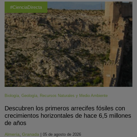
#CienciaDirecta
Biología
,
Geología
,
Recursos Naturales y Medio Ambiente
Descubren los primeros arrecifes fósiles con
crecimientos horizontales de hace 6,5 millones
de años
Almería
,
Granada
|
05 de agosto de 2026