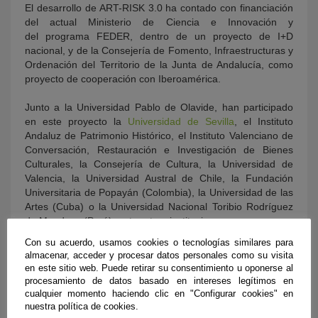
El desarrollo de ART-RISK 3.0 ha contado con financiación
del actual Ministerio de Ciencia e Innovación y
del programa FEDER, dentro de un proyecto de I+D
nacional, y de la Consejería de Fomento, Infraestructuras y
Ordenación del Territorio de la Junta de Andalucía, como
proyecto de cooperación con Iberoamérica.
Junto a la Universidad Pablo de Olavide, han participado
en este proyecto la
Universidad de Sevilla
, el Instituto
Andaluz de Patrimonio Histórico, el Instituto Valenciano de
Conversación, Restauración e Investigación de Bienes
Culturales, la Consejería de Cultura, la Universidad de
Valencia, la Universidad Austral de Chile, la Fundación
Universitaria de Popayán (Colombia), la Universidad de las
Artes (Cuba) o la Universidad Nacional Toribio Rodríguez
de Mendoza (Perú), entre otras instituciones.
Con su acuerdo, usamos cookies o tecnologías similares para
almacenar, acceder y procesar datos personales como su visita
en este sitio web. Puede retirar su consentimiento u oponerse al
procesamiento de datos basado en intereses legítimos en
cualquier momento haciendo clic en "Configurar cookies" en
nuestra política de cookies.