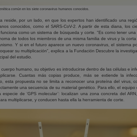
nética común en los siete coronavirus humanos conocidos.
a reside, por un lado, en que los expertos han identificado una re
anos conocidos, como el SARS-CoV-2. A partir de esta diana, los ci
 funciona como un sistema de búsqueda y corte. “Es como tener una
oma de todos los miembros de una misma familia de virus y la corta
nismo. Y si en el futuro aparece un nuevo coronavirus, el sistema p
bloquear su multiplicación”, explica a la Fundación Descubre la invest
cipal del estudio.
 cuerpo humano, su objetivo es introducirse dentro de las células e infe
plicarse. Cuantas más copias produce, más se extiende la infecc
o, esta propuesta no se limita a reconocer una proteína del virus,
rectamente una secuencia de su material genético. Para ello, el equip
especie de ‘GPS molecular’: localizan una zona concreta del ARN, e
ara multiplicarse, y conducen hasta ella la herramienta de corte.