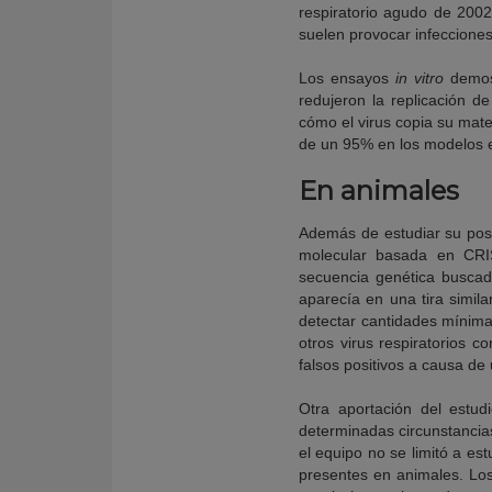
respiratorio agudo de 200
suelen provocar infecciones
Los ensayos
in vitro
demost
redujeron la replicación d
cómo el virus copia su mate
de un 95% en los modelos 
En animales
Además de estudiar su posi
molecular basada en CRIS
secuencia genética buscada
aparecía en una tira simil
detectar cantidades mínimas
otros virus respiratorios c
falsos positivos a causa de 
Otra aportación del estud
determinadas circunstanci
el equipo no se limitó a e
presentes en animales. Los 