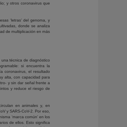
o; y otros coronavirus que
esas ‘letras’ del genoma, y
ultivadas, donde se analiza
ad de multiplicación en más
 una técnica de diagnóstico
gramable: si encuentra la
a coronavirus, el resultado
uy alta, con capacidad para
ro- y sin dar señal frente a
tintos y reduce el riesgo de
circulan en animales y, en
CoV y SARS-CoV-2. Por eso,
 misma ‘marca común’ en los
ios de ellos. Esto significa