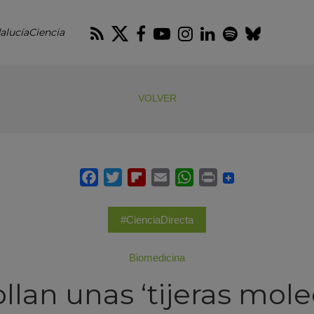
RSS
Twitter
Facebook
Youtube
Instagram
LinkedIn
Spotify
Blues
alucíaCiencia
VOLVER
#CienciaDirecta
Biomedicina
llan unas ‘tijeras mole