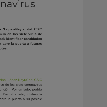
onavirus
a ‘López-Neyra’ del CSIC
ún en los siete virus de
ad: identificar cantidades
 abre la puerta a futuras
otes.
icina ‘López-Neyra’ del CSIC
nce de los siete coronavirus
unción. Por un lado, podría
 Por otro lado, inhiben la
bre la puerta a su posible