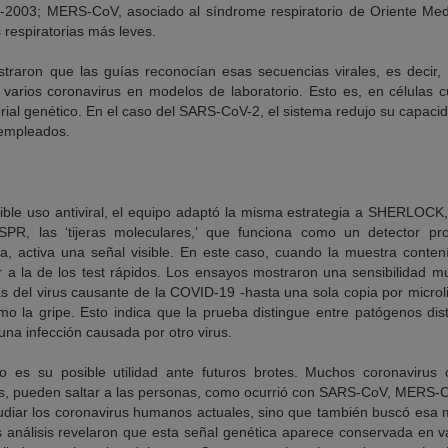
2-2003; MERS-CoV, asociado al síndrome respiratorio de Oriente Medi
 respiratorias más leves.
raron que las guías reconocían esas secuencias virales, es decir, 
e varios coronavirus en modelos de laboratorio. Esto es, en células c
rial genético.
En el caso del SARS-CoV-2, el sistema redujo su capacid
empleados.
ble uso antiviral, el equipo adaptó la misma estrategia a SHERLOCK,
PR, las ‘tijeras moleculares,’ que funciona como un detector pro
, activa una señal visible. En este caso, cuando la muestra contení
ar a la de los test rápidos. Los ensayos mostraron una sensibilidad m
 del virus causante de la COVID-19 -hasta una sola copia por microlit
omo la gripe. Esto indica que la prueba distingue entre patógenos dis
una infección causada por otro virus.
io es su posible utilidad ante futuros brotes. Muchos coronavirus 
as, pueden saltar a las personas, como ocurrió con SARS-CoV, MERS-
studiar los coronavirus humanos actuales, sino que también buscó esa
análisis revelaron que esta señal genética aparece conservada en var