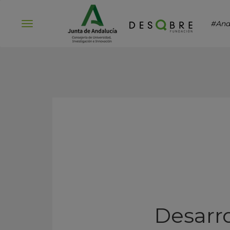
#And
Abrir
menú
Desarro