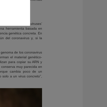
ating human coronaviruses’
o una herramienta basada en
ncia genética concreta. En
n del coronavirus y, si la
el genoma de los coronavirus
orman el material genético-
ilizan para copiar su ARN y
se conserva muy parecida en
 porque cambia poco de un
 solo a un virus concreto”,