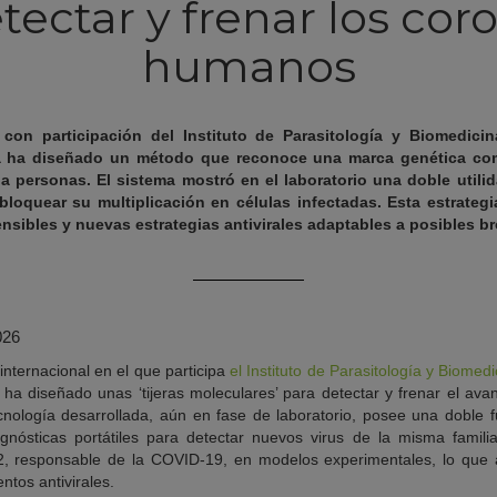
tectar y frenar los cor
humanos
 con participación del Instituto de Parasitología y Biomedicin
 ha diseñado un método que reconoce una marca genética com
 a personas. El sistema mostró en el laboratorio una doble utilid
loquear su multiplicación en células infectadas. Esta estrategia
nsibles y nuevas estrategias antivirales adaptables a posibles br
026
internacional en el que participa
el Instituto de Parasitología y Biomed
, ha diseñado unas ‘tijeras moleculares’ para detectar y frenar el ava
ología desarrollada, aún en fase de laboratorio, posee una doble f
nósticas portátiles para detectar nuevos virus de la misma familia.
2, responsable de la COVID-19, en modelos experimentales, lo que a
ntos antivirales.