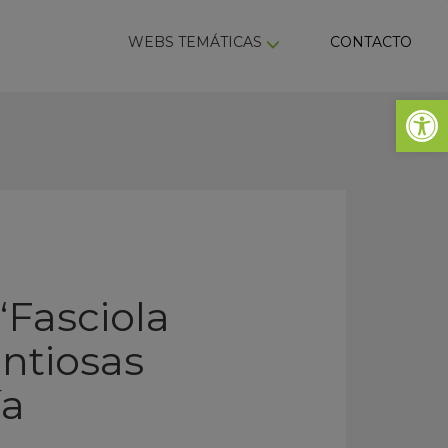
ky
WEBS TEMÁTICAS
CONTACTO
Abrir 
‘Fasciola
antiosas
ía