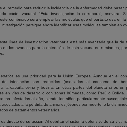
e el remedio para reducir la incidencia de la enfermedad debe pasar
ada cóctel vacunal. “Esta investigación lo corrobora”, asevera. 
este combinado será emplear las moléculas que el parásito usa en la 
investigación persigue ahora identificar esas moléculas también en o
esta línea de investigación veterinaria está más avanzada que la de 
s en los avances para la obtención de esta vacuna en rumiantes, porq
os.
hepatica
es una prioridad para la Unión Europea. Aunque en el con
os de infestación son reducidos (asociados al consumo de berr
 a la cabaña ovina y bovina. En otras partes del planeta sí es un 
s en vías de desarrollo con zonas húmedas, como Perú o Bolivia.
sonas infestadas al año, siendo los niños particularmente susceptibl
asociados a la pérdida de animales jóvenes por muerte, o la disminuci
vados de tratamientos veterinarios.
s directo de su acción. Al debilitar el sistema defensivo de su víctima