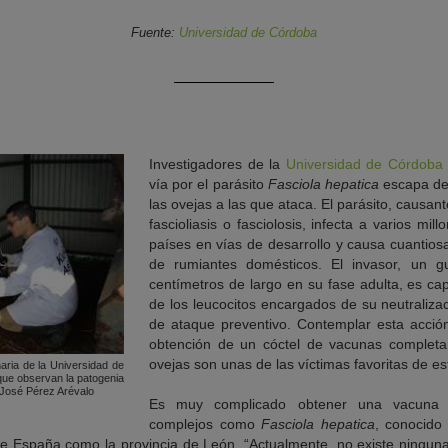
Fuente:
Universidad de Córdoba
Investigadores de la
Universidad de Córdoba
vía por el parásito
Fasciola hepatica
escapa de 
las ovejas a las que ataca. El parásito, causa
fascioliasis o fasciolosis, infecta a varios m
países en vías de desarrollo y causa cuantios
de rumiantes domésticos. El invasor, un 
centímetros de largo en su fase adulta, es c
de los leucocitos encargados de su neutraliza
de ataque preventivo. Contemplar esta acción
obtención de un cóctel de vacunas completa
ovejas son unas de las víctimas favoritas de e
naria de la Universidad de
 que observan la patogenia
 José Pérez Arévalo
Es muy complicado obtener una vacuna ef
complejos como
Fasciola hepatica
, conocido
de España como la provincia de León. “Actualmente, no existe ninguna