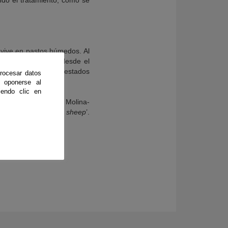
ando el tratamiento, como se
 vive en pastos húmedos. Al
finitiva. Allí pasa desde el
os seres humanos infestados
rocesar datos
 oponerse al
endo clic en
 Martínez-Moreno, V. Molina-
stages of infection in sheep
’.