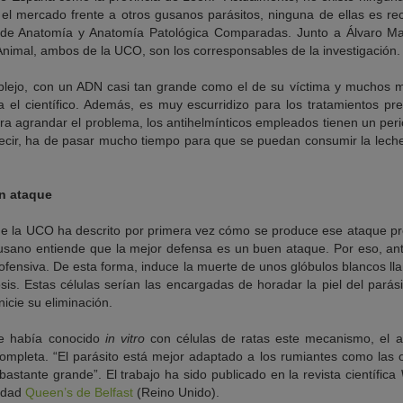
 el mercado frente a otros gusanos parásitos, ninguna de ellas es r
o de Anatomía y Anatomía Patológica Comparadas. Junto a Álvaro Mar
imal, ambos de la UCO, son los corresponsables de la investigación.
plejo, con un ADN casi tan grande como el de su víctima y muchos m
a el científico. Además, es muy escurridizo para los tratamientos pre
ara agrandar el problema, los antihelmínticos empleados tienen un per
 decir, ha de pasar mucho tiempo para que se puedan consumir la leche
n ataque
de la UCO ha descrito por primera vez cómo se produce ese ataque pr
 gusano entiende que la mejor defensa es un buen ataque. Por eso, ant
ofensiva. De esta forma, induce la muerte de unos glóbulos blancos ll
s. Estas células serían las encargadas de horadar la piel del parásito
icie su eliminación.
se había conocido
in vitro
con células de ratas este mecanismo, el a
mpleta. “El parásito está mejor adaptado a los rumiantes como las ov
bastante grande”. El trabajo ha sido publicado en la revista científica
sidad
Queen’s de Belfast
(Reino Unido).