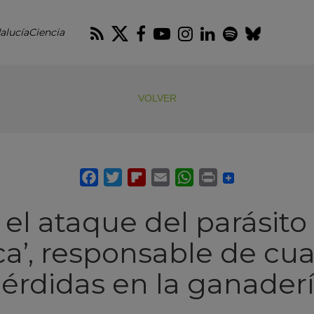
RSS
Twitter
Facebook
Youtube
Instagram
LinkedIn
Spotify
Blues
alucíaCiencia
VOLVER
 el ataque del parásito 
a’, responsable de cu
érdidas en la ganader