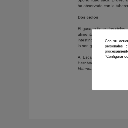
oportunidad sacar provecho 
ha observado con la tubercu
Dos ciclos
El gusano tiene dos ciclos
alimentarse los rumiantes d
intestino al hígado, donde
Con su acuer
lo son generalmente por el 
personales 
procesamien
"Configurar co
A. Escamilla, M.J. Bautista
Hernández, J. Pérez. ‘
Fasci
Veterinary Parasitology
. Vo