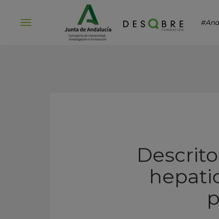
#And
Abrir
menú
Descrito
hepatic
p