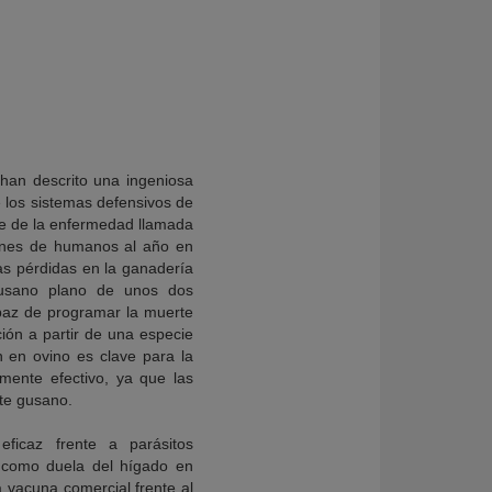
han descrito una ingeniosa
los sistemas defensivos de
nte de la enfermedad llamada
illones de humanos al año en
as pérdidas en la ganadería
gusano plano de unos dos
apaz de programar la muerte
ción a partir de una especie
 en ovino es clave para la
mente efectivo, ya que las
ste gusano.
icaz frente a parásitos
 como duela del hígado en
 vacuna comercial frente al