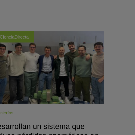
CienciaDirecta
nierías
sarrollan un sistema que