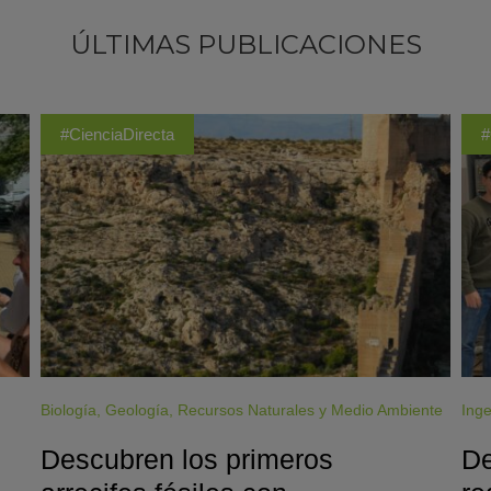
ÚLTIMAS PUBLICACIONES
#CienciaDirecta
#
Biología
,
Geología
,
Recursos Naturales y Medio Ambiente
Inge
Descubren los primeros
De