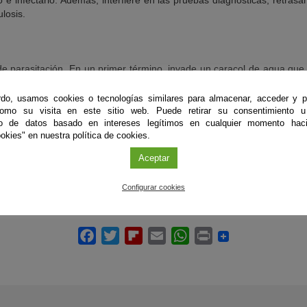
e infectarlo. Además, interfiere en las pruebas diagnósticas, retras
losis.
 de parasitación. En un primer término, invade un caracol de agua que
e estas plantas, el parásito se aloja posteriormente en su víctima de
 es muy patogénico, causando anemia y fallo hepático. Precisamente l
do, usamos cookies o tecnologías similares para almacenar, acceder y p
consumo de vegetales sin aplicar una serie de medidas higiénicas.
como su visita en este sitio web. Puede retirar su consentimiento u
to de datos basado en intereses legítimos en cualquier momento haci
okies" en nuestra política de cookies.
, R. Zafra, I.L. Pacheco, M.T. Ruiz, S. Martínez-Cruz, A. Méndez, A.
ola hepatica induces eosinophil apoptosis in the migratory and biliary 
Aceptar
lume 216, 30 January 2016, Pages 84–88.
Configurar cookies