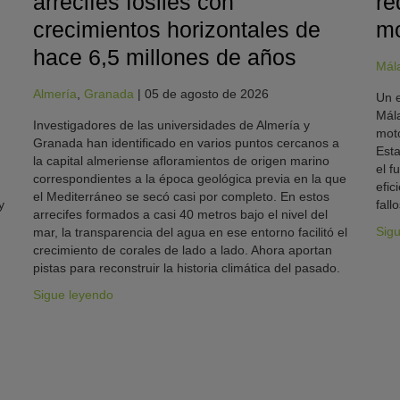
arrecifes fósiles con
re
crecimientos horizontales de
mo
hace 6,5 millones de años
Mál
Almería
,
Granada
|
05 de agosto de 2026
Un e
Mála
Investigadores de las universidades de Almería y
moto
Granada han identificado en varios puntos cercanos a
Esta
la capital almeriense afloramientos de origen marino
el f
correspondientes a la época geológica previa en la que
efic
el Mediterráneo se secó casi por completo. En estos
y
fallo
arrecifes formados a casi 40 metros bajo el nivel del
Sig
mar, la transparencia del agua en ese entorno facilitó el
crecimiento de corales de lado a lado. Ahora aportan
pistas para reconstruir la historia climática del pasado.
Sigue leyendo