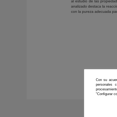
al estudio de las propieda
analizado destaca la reacc
con la pureza adecuada para
Con su acuer
personales 
procesamien
"Configurar co