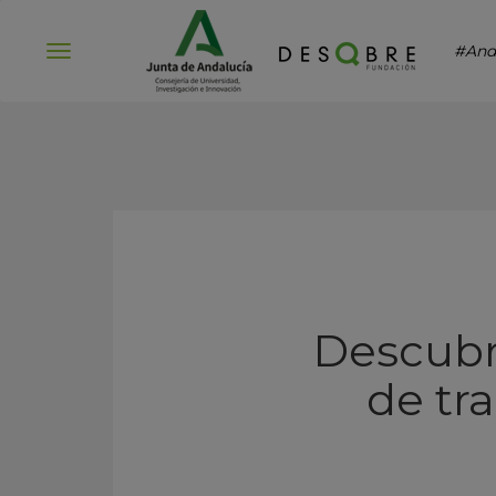
#And
Abrir
menú
Descubr
de tr