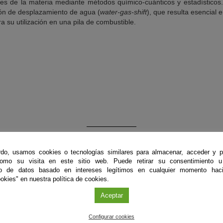
des de la materia mediante métodos químico-cuánticos y estadísticos
ión de desplazamiento de agua (
water-gas-shift
), que resulta esencial 
 su utilización en una pila de combustible.
do, usamos cookies o tecnologías similares para almacenar, acceder y p
como su visita en este sitio web. Puede retirar su consentimiento u
to de datos basado en intereses legítimos en cualquier momento haci
okies" en nuestra política de cookies.
Aceptar
Configurar cookies