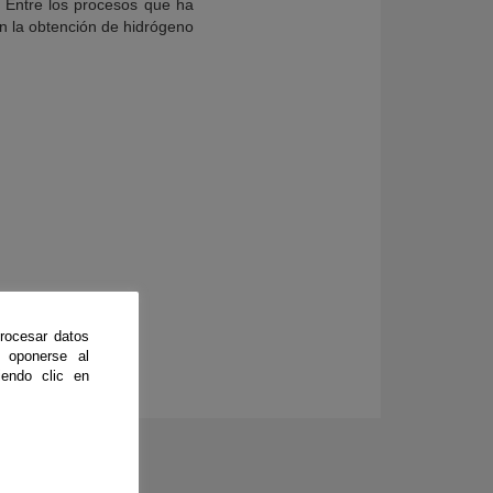
. Entre los procesos que ha
en la obtención de hidrógeno
rocesar datos
 oponerse al
endo clic en