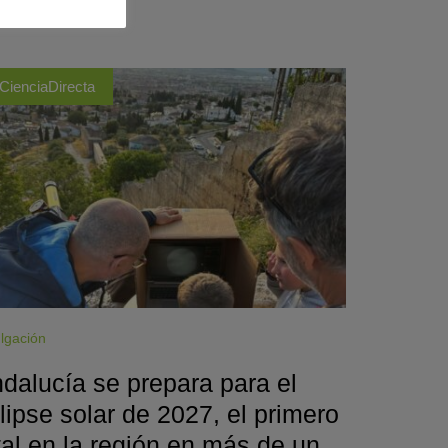
CienciaDirecta
lgación
dalucía se prepara para el
lipse solar de 2027, el primero
tal en la región en más de un