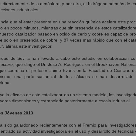
 directamente de la atmósfera, y por otro, el hidrógeno además de es
ciones industriales.
ancia que al estar presente en una reacción química acelera este p
o en pocos minutos, mientras que sin presencia de estos catalizadore
stro catalizador basado en óxido de cerio y cobre es capaz de produ
 solo en presencia de cobre, y 87 veces más rápido que con el cata
al”, afirma este investigador.
idad de Sevilla han llevado a cabo este estudio en colaboración co
ructure
, que dirige el Dr. José A. Rodríguez en el Brookhaven Nationa
 que coordina el profesor Jaime Evans en la Facultad de Ciencias de
mismo, una parte sustancial de los cálculos se han desarrollado
lona.
 la eficacia de este catalizador en un sistema modelo, los investigad
yores dimensiones y extrapolarlo posteriormente a escala industrial.
es Jóvenes 2013
 ha sido galardonado recientemente con el Premio para Investigadore
entrado su actividad investigadora en el uso y desarrollo de técnica