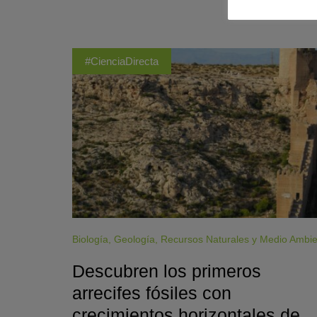
#CienciaDirecta
Biología
,
Geología
,
Recursos Naturales y Medio Ambi
Descubren los primeros
arrecifes fósiles con
crecimientos horizontales de