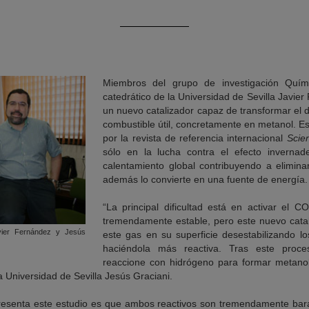
Miembros del grupo de investigación Quími
catedrático de la Universidad de Sevilla Javie
un nuevo catalizador capaz de transformar el 
combustible útil, concretamente en metanol. Es
por la revista de referencia internacional
Scie
sólo en la lucha contra el efecto invernad
calentamiento global contribuyendo a elimina
además lo convierte en una fuente de energía.
“La principal dificultad está en activar el CO
tremendamente estable, pero este nuevo catal
vier Fernández y Jesús
este gas en su superficie desestabilizando l
haciéndola más reactiva. Tras este pro
reaccione con hidrógeno para formar metanol”,
la Universidad de Sevilla Jesús Graciani.
resenta este estudio es que ambos reactivos son tremendamente bara