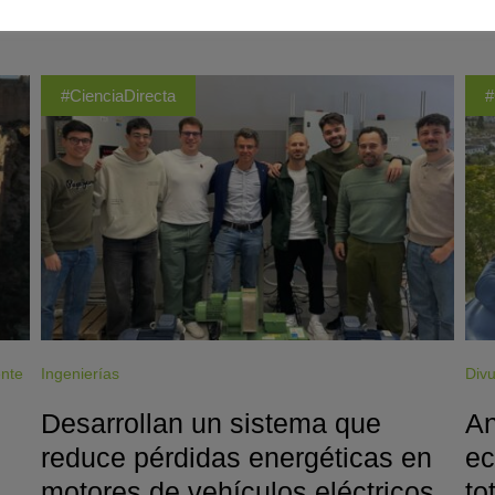
ÚLTIMAS PUBLICACIONES
#CienciaDirecta
#
ente
Ingenierías
Divu
Desarrollan un sistema que
An
reduce pérdidas energéticas en
ec
motores de vehículos eléctricos
to