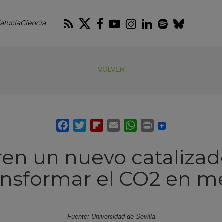
RSS
Twitter
Facebook
Youtube
Instagram
LinkedIn
Spotify
Blues
alucíaCiencia
VOLVER
en un nuevo catalizad
ansformar el CO2 en m
Fuente: Universidad de Sevilla