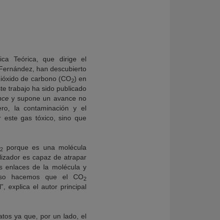
ca Teórica, que dirige el
r Fernández, han descubierto
dióxido de carbono (CO
) en
2
te trabajo ha sido publicado
nce
y supone un avance no
ero, la contaminación y el
r este gas tóxico, sino que
porque es una molécula
2
izador es capaz de atrapar
os enlaces de la molécula y
ceso hacemos que el CO
2
 explica el autor principal
tos ya que, por un lado, el