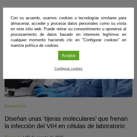
#CienciaDirecta
Con su acuerdo, usamos cookies o tecnologías similares para
almacenar, acceder y procesar datos personales como su visita
en este sitio web. Puede retirar su consentimiento u oponerse al
procesamiento de datos basado en intereses legítimos en
cualquier momento haciendo clic en "Configurar cookies" en
nuestra política de cookies.
Aceptar
Configurar cookies
Biomedicina
Diseñan unas ‘tijeras moleculares’ que frenan
la infección del VIH en células de laboratorio