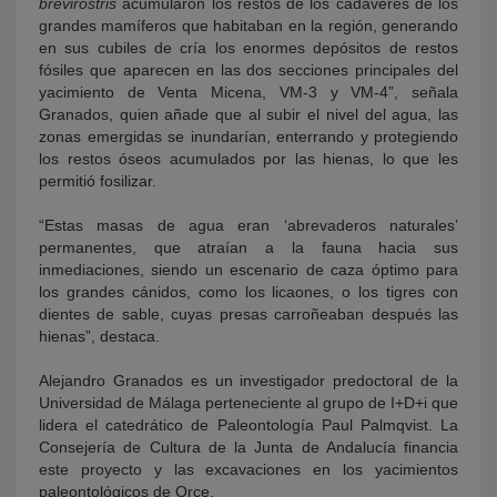
brevirostris
acumularon los restos de los cadáveres de los
grandes mamíferos que habitaban en la región, generando
en sus cubiles de cría los enormes depósitos de restos
fósiles que aparecen en las dos secciones principales del
yacimiento de Venta Micena, VM-3 y VM-4”, señala
Granados, quien añade que al subir el nivel del agua, las
zonas emergidas se inundarían, enterrando y protegiendo
los restos óseos acumulados por las hienas, lo que les
permitió fosilizar.
“Estas masas de agua eran ‘abrevaderos naturales’
permanentes, que atraían a la fauna hacia sus
inmediaciones, siendo un escenario de caza óptimo para
los grandes cánidos, como los licaones, o los tigres con
dientes de sable, cuyas presas carroñeaban después las
hienas”, destaca.
Alejandro Granados es un investigador predoctoral de la
Universidad de Málaga perteneciente al grupo de I+D+i que
lidera el catedrático de Paleontología Paul Palmqvist. La
Consejería de Cultura de la Junta de Andalucía financia
este proyecto y las excavaciones en los yacimientos
paleontológicos de Orce.