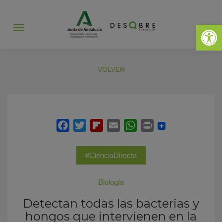
Abrir 
Abrir
menú
VOLVER
#CienciaDirecta
Biología
Detectan todas las bacterias y
hongos que intervienen en la