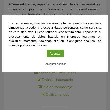
#CienciaDirecta,
agencia de noticias de ciencia andaluza,
financiada por la Consejería de Transformación
Económica, Industria, Conocimiento y Universidades de la
Junta de Andalucía.
Con su acuerdo, usamos cookies o tecnologías similares para
almacenar, acceder y procesar datos personales como su visita
Teléfono: 954 232 349
en este sitio web. Puede retirar su consentimiento u oponerse al
procesamiento de datos basado en intereses legítimos en
E-mail:
comunicacion@fundaciondescubre.es
cualquier momento haciendo clic en "Configurar cookies" en
nuestra política de cookies.
Aceptar
DOCUMENTACIÓN ADICIONAL
Configurar cookies
Equipo de investigación
Trabajos laboratorio
Pila de compostaje
Cultivo hongos