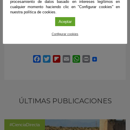
procesamiento de datos basado en intereses legítimos en
Universidad de Jaén busca no solo aportar una
cualquier momento haciendo clic en "Configurar cookies" en
contribución significativa a la ciencia fundamental, sino
nuestra política de cookies.
transferir en el futuro una respuesta farmacológica real,
Aceptar
accesible y humana frente a la fragilidad de las patologías
huérfanas.
Configurar cookies
ÚLTIMAS PUBLICACIONES
#CienciaDirecta