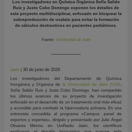
Los investigadores en Química Orgánica Sofía Salido
Ruiz y Justo Cobo Domingo exponen los detalles de
este proyecto multidisciplinar, enfocado en bloquear la
sobreproducción de oxalato para evitar la formación
de cálculos destructivos en pacientes pediátricos.
Fuente:
Universidad de Jaén
KY
30 de junio de 2026
Jaén
|
Los investigadores del Departamento de Química
Inorgánica y Orgánica de
la Universidad de Jaén (UJA)
,
Sofía Salido Ruiz y Justo Cobo Domingo, han compartido
los últimos avances de su proyecto de investigación
enfocado en el desarrollo de un tratamiento oral más eficaz
y accesible para combatir la hiperoxaluria primaria. En una
entrevista concedida al programa «Campus: panel de
expertos y expertas», dirigido y presentado por Julio Ángel
Olivares Merino en UniRadio Jaén, los científicos
explicaron el desafío bioquímico que supone esta