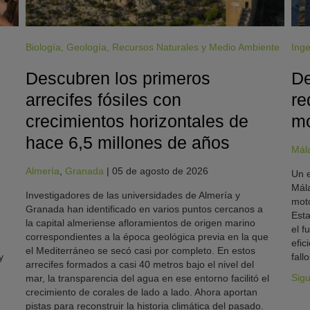
Biología
,
Geología
,
Recursos Naturales y Medio Ambiente
Inge
Descubren los primeros
De
arrecifes fósiles con
re
crecimientos horizontales de
mo
hace 6,5 millones de años
Mál
Almería
,
Granada
|
05 de agosto de 2026
Un e
Mála
Investigadores de las universidades de Almería y
moto
Granada han identificado en varios puntos cercanos a
Esta
la capital almeriense afloramientos de origen marino
el f
correspondientes a la época geológica previa en la que
efic
el Mediterráneo se secó casi por completo. En estos
y
fallo
arrecifes formados a casi 40 metros bajo el nivel del
Sig
mar, la transparencia del agua en ese entorno facilitó el
crecimiento de corales de lado a lado. Ahora aportan
pistas para reconstruir la historia climática del pasado.