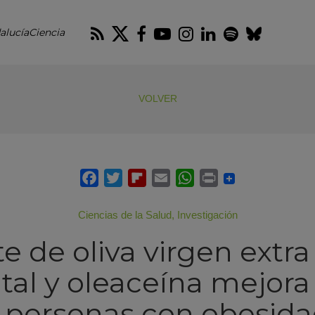
RSS
Twitter
Facebook
Youtube
Instagram
LinkedIn
Spotify
Blues
alucíaCiencia
VOLVER
Ciencias de la Salud
,
Investigación
te de oliva virgen extra
tal y oleaceína mejora 
 personas con obesida