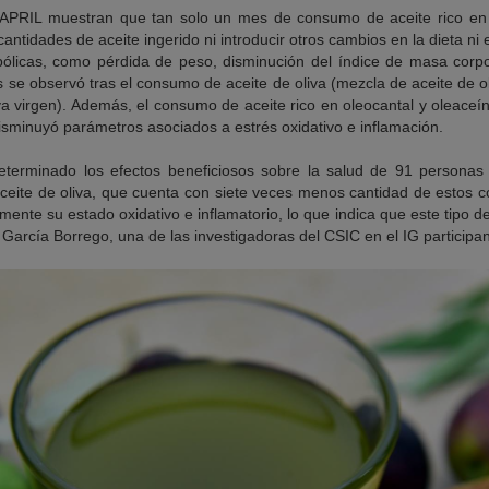
o APRIL muestran que tan solo un mes de consumo de aceite rico en o
ntidades de aceite ingerido ni introducir otros cambios en la dieta ni ej
ólicas, como pérdida de peso, disminución del índice de masa corpo
 se observó tras el consumo de aceite de oliva (mezcla de aceite de 
va virgen). Además, el consumo de aceite rico en oleocantal y oleace
isminuyó parámetros asociados a estrés oxidativo e inflamación.
eterminado los efectos beneficiosos sobre la salud de 91 persona
 aceite de oliva, que cuenta con siete veces menos cantidad de estos 
amente su estado oxidativo e inflamatorio, lo que indica que este tipo d
 García Borrego, una de las investigadoras del CSIC en el IG participan