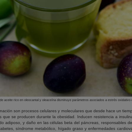
de aceite rico en oleocantal y oleaceína disminuye parámetros asociados a estrés oxidativo 
flamación son procesos celulares y moleculares que desde hace un tie
as que se producen durante la obesidad. Inducen resistencia a insuli
ido adiposo, y daño en las células beta del páncreas, responsables de 
diabetes, síndrome metabólico, hígado graso y enfermedades cardiova