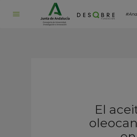
#And
Abrir
menú
El acei
oleocan
en