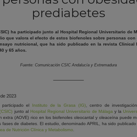
prediabetes
(CSIC) ha participado junto al Hospital Regional Universitario de 
dio que valora el efecto de estos biofenoles sobre personas con 
ensayo nutricional, que ha sido publicado en la revista Clinical 
40 y 65 años.
Fuente: Comunicación CSIC Andalucía y Extremadura
o de 2023
 participado el
Instituto de la Grasa (IG)
, centro de investigaci
 (CSIC)
junto al
Hospital Regional Universitario de Málaga
y la
Univer
en extra (AOVE) rico en los biofenoles oleocantal y oleaceína puede 
 fases de diabetes. El estudio, denominado APRIL, ha sido publicad
a de Nutrición Clínica y Metabolismo
.