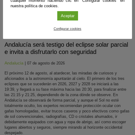
cualquier momento haciendo clic en "Configurar cookies" en
nuestra política de cookies.
Aceptar
Configurar cookies
Divulgación
Andalucía será testigo del eclipse solar parcial
e invita a disfrutarlo con seguridad
Andalucía
|
07 de agosto de 2026
El próximo 12 de agosto, al atardecer, las miradas de curiosos y
aficionados a la astronomía apuntarán al cielo. El primero de los tres
eclipses que se sucederán en 2026, 2027 y 2028 se iniciará a las
19:39, y llegará a su fase máxima hacia las 20:30, para finalizar entre
las 21:15 y 21:25, dependiendo de la zona dónde se observe. En
Andalucía se observará de forma parcial, y aunque el Sol no esté
totalmente oculto, los expertos recomiendan protección ocular con
gafas homologadas, evitar trucos caseros y poco efectivos como gafas
de sol convencionales, radiografías, CD o cristales ahumados, ir
debidamente equipados con agua y ropa de abrigo, así como escoger
lugares abiertos y seguros, siempre mirando al horizonte occidental
despejado.