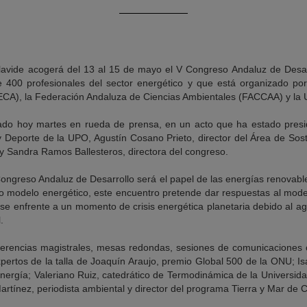
lavide acogerá del 13 al 15 de mayo el V Congreso Andaluz de Desarr
 400 profesionales del sector energético y que está organizado por
ECA), la Federación Andaluza de Ciencias Ambientales (FACCAA) y la
ado hoy martes en rueda de prensa, en un acto que ha estado presi
y Deporte de la UPO, Agustín Cosano Prieto, director del Área de Soste
, y Sandra Ramos Ballesteros, directora del congreso.
 Congreso Andaluz de Desarrollo será el papel de las energías renovables
o modelo energético, este encuentro pretende dar respuestas al mode
se enfrente a un momento de crisis energética planetaria debido al ag
.
rencias magistrales, mesas redondas, sesiones de comunicaciones cien
pertos de la talla de Joaquín Araujo, premio Global 500 de la ONU; I
nergía; Valeriano Ruiz, catedrático de Termodinámica de la Universida
rtínez, periodista ambiental y director del programa Tierra y Mar de C