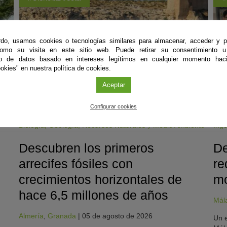
do, usamos cookies o tecnologías similares para almacenar, acceder y p
como su visita en este sitio web. Puede retirar su consentimiento u
to de datos basado en intereses legítimos en cualquier momento haci
okies" en nuestra política de cookies.
Aceptar
Configurar cookies
Biología
,
Geología
,
Recursos Naturales y Medio Ambiente
Inge
Descubren los primeros
De
arrecifes fósiles con
re
crecimientos horizontales de
mo
hace 6,5 millones de años
Mál
Almería
,
Granada
|
05 de agosto de 2026
Un e