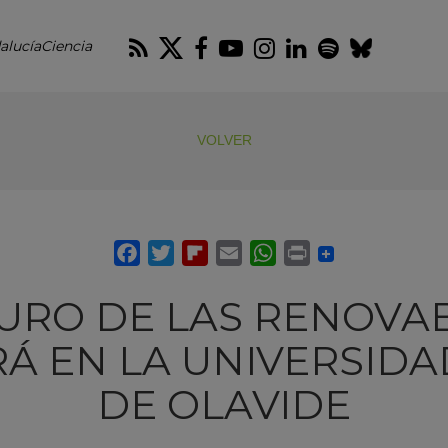
RSS
Twitter
Facebook
Youtube
Instagram
LinkedIn
Spotify
Blues
alucíaCiencia
VOLVER
URO DE LAS RENOVA
Á EN LA UNIVERSID
DE OLAVIDE