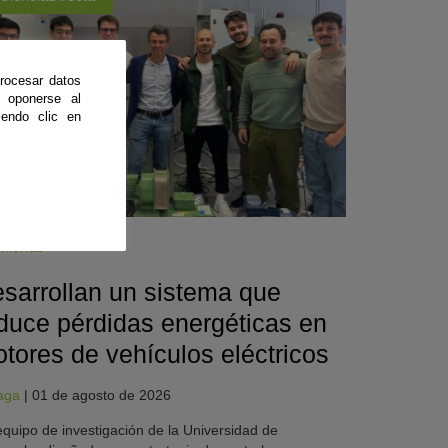
rocesar datos
 oponerse al
endo clic en
nierías
sarrollan un sistema que
duce pérdidas energéticas en
tores de vehículos eléctricos
aga
|
01 de agosto de 2026
quipo de investigación de la Universidad de