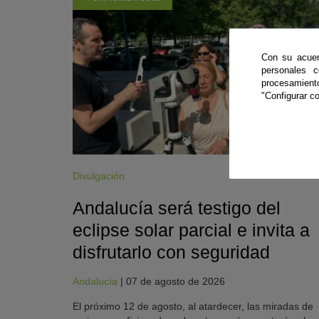
Con su acuer
personales 
procesamien
"Configurar co
Divulgación
Andalucía será testigo del
eclipse solar parcial e invita a
disfrutarlo con seguridad
Andalucía
|
07 de agosto de 2026
El próximo 12 de agosto, al atardecer, las miradas de