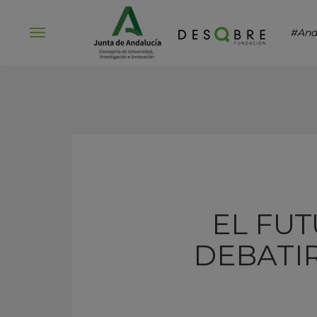
#And
Abrir
menú
EL FUT
DEBATIR