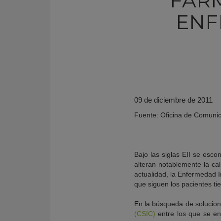
FÁR
ENF
09 de diciembre de 2011
Fuente: Oficina de Comunic
KY
Bajo las siglas EII se esc
alteran notablemente la ca
actualidad, la Enfermedad In
que siguen los pacientes ti
En la búsqueda de solucione
(CSIC)
entre los que se enc