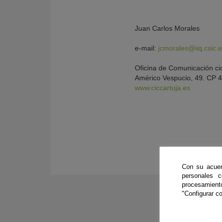
Juan Carlos Morales
e-mail:
jcmorales@iiq.csic.
Oficina de Comunicación ci
Américo Vespucio, 49. CP 4
www.ciccartuja.es
Con su acuer
personales 
procesamien
"Configurar co