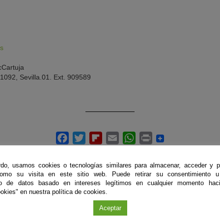
es
cCartuja
1092, Sevilla.01. Ext. 909589
do, usamos cookies o tecnologías similares para almacenar, acceder y p
como su visita en este sitio web. Puede retirar su consentimiento u
to de datos basado en intereses legítimos en cualquier momento haci
okies" en nuestra política de cookies.
ÚLTIMAS PUBLICACIONES
Aceptar