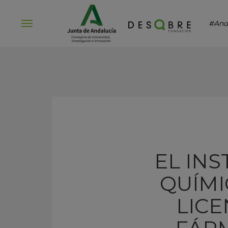
#And
Abrir
menú
EL INS
QUÍMI
LICE