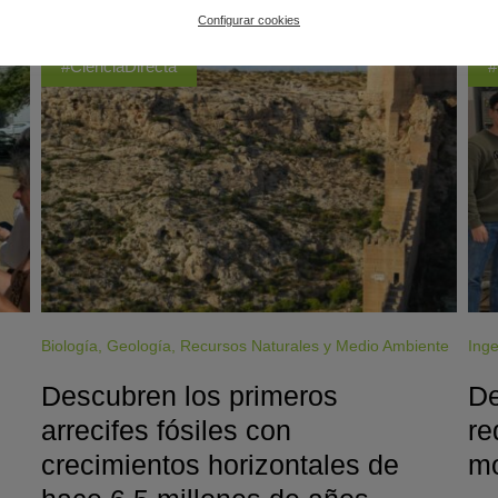
Configurar cookies
#CienciaDirecta
#
Biología
,
Geología
,
Recursos Naturales y Medio Ambiente
Inge
Descubren los primeros
De
arrecifes fósiles con
re
crecimientos horizontales de
mo