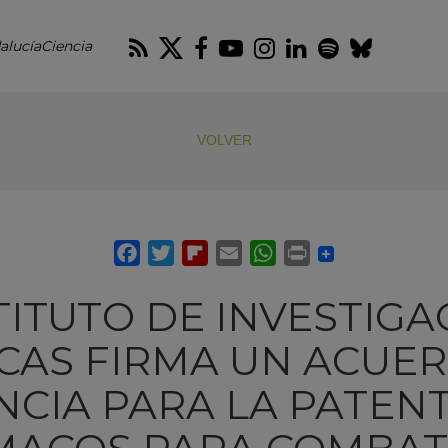
RSS
Twitter
Facebook
Youtube
Instagram
LinkedIn
Spotify
Blues
alucíaCiencia
VOLVER
TITUTO DE INVESTIG
CAS FIRMA UN ACUE
NCIA PARA LA PATEN