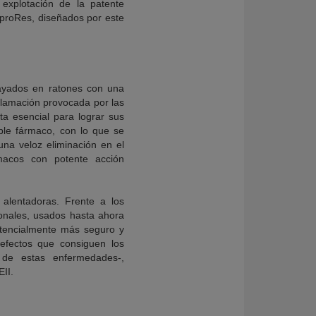
 explotación de la patente
 proRes, diseñados por este
nsayados en ratones con una
flamación provocada por las
ta esencial para lograr sus
ble fármaco, con lo que se
una veloz eliminación en el
macos con potente acción
alentadoras. Frente a los
lonales, usados hasta ahora
otencialmente más seguro y
 efectos que consiguen los
 de estas enfermedades-,
II.