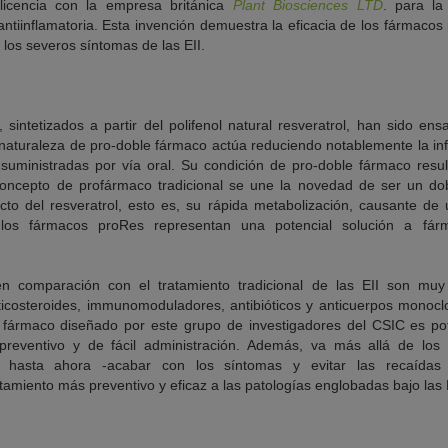
 licencia con la empresa británica
Plant Biosciences LTD
. para la
ntiinflamatoria. Esta invención demuestra la eficacia de los fármacos
 los severos síntomas de las EII.
, sintetizados a partir del polifenol natural resveratrol, han sido e
 naturaleza de pro-doble fármaco actúa reduciendo notablemente la in
s suministradas por vía oral. Su condición de pro-doble fármaco resul
concepto de profármaco tradicional se une la novedad de ser un do
cto del resveratrol, esto es, su rápida metabolización, causante de 
los fármacos proRes representan una potencial solución a fár
n comparación con el tratamiento tradicional de las EII son muy 
rticosteroides, immunomoduladores, antibióticos y anticuerpos monoc
el fármaco diseñado por este grupo de investigadores del CSIC es p
 preventivo y de fácil administración. Además, va más allá de los
hasta ahora -acabar con los síntomas y evitar las recaídas
miento más preventivo y eficaz a las patologías englobadas bajo las E