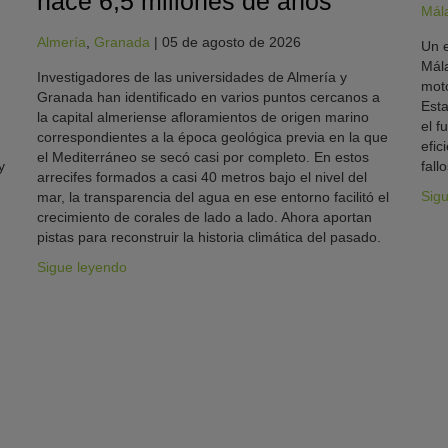
hace 6,5 millones de años
Mál
Almería
,
Granada
|
05 de agosto de 2026
Un e
Mála
Investigadores de las universidades de Almería y
moto
Granada han identificado en varios puntos cercanos a
Esta
la capital almeriense afloramientos de origen marino
el f
correspondientes a la época geológica previa en la que
efic
el Mediterráneo se secó casi por completo. En estos
y
fallo
arrecifes formados a casi 40 metros bajo el nivel del
Sig
mar, la transparencia del agua en ese entorno facilitó el
crecimiento de corales de lado a lado. Ahora aportan
pistas para reconstruir la historia climática del pasado.
Sigue leyendo