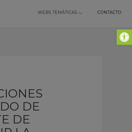
ky
WEBS TEMÁTICAS
CONTACTO
Abrir 
ACIONES
RDO DE
TE DE