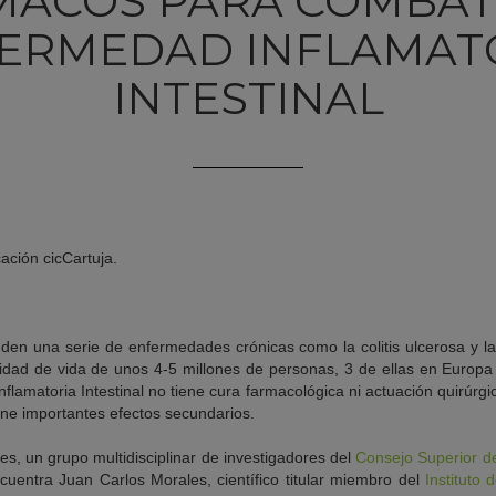
MACOS PARA COMBATI
ERMEDAD INFLAMAT
INTESTINAL
ación cicCartuja.
onden una serie de enfermedades crónicas como la colitis ulcerosa y
lidad de vida de unos 4-5 millones de personas, 3 de ellas en Europa
flamatoria Intestinal no tiene cura farmacológica ni actuación quirúrgica
ene importantes efectos secundarios.
s, un grupo multidisciplinar de investigadores del
Consejo Superior de
uentra Juan Carlos Morales, científico titular miembro del
Instituto