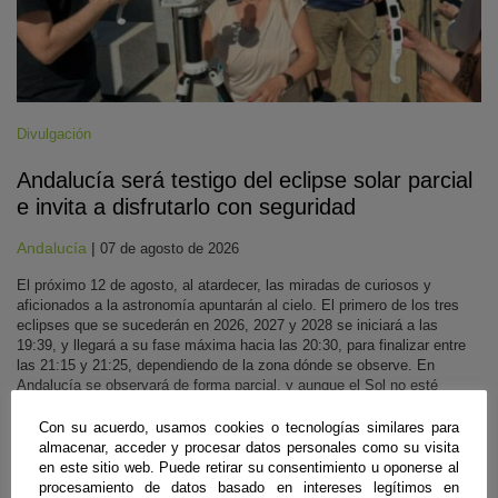
Divulgación
Andalucía será testigo del eclipse solar parcial
e invita a disfrutarlo con seguridad
Andalucía
|
07 de agosto de 2026
El próximo 12 de agosto, al atardecer, las miradas de curiosos y
aficionados a la astronomía apuntarán al cielo. El primero de los tres
eclipses que se sucederán en 2026, 2027 y 2028 se iniciará a las
19:39, y llegará a su fase máxima hacia las 20:30, para finalizar entre
las 21:15 y 21:25, dependiendo de la zona dónde se observe. En
Andalucía se observará de forma parcial, y aunque el Sol no esté
totalmente oculto, los expertos recomiendan protección ocular con
gafas homologadas, evitar trucos caseros y poco efectivos como gafas
Con su acuerdo, usamos cookies o tecnologías similares para
de sol convencionales, radiografías, CD o cristales ahumados, ir
almacenar, acceder y procesar datos personales como su visita
debidamente equipados con agua y ropa de abrigo, así como escoger
en este sitio web. Puede retirar su consentimiento u oponerse al
lugares abiertos y seguros, siempre mirando al horizonte occidental
procesamiento de datos basado en intereses legítimos en