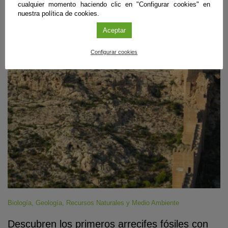
despejado.
cualquier momento haciendo clic en "Configurar cookies" en
nuestra política de cookies.
Sigue leyendo
Aceptar
Configurar cookies
#CienciaDirecta
Biología
,
Geología
,
Recursos Naturales y Medio Ambiente
Descubren los primeros arrecifes fósiles con