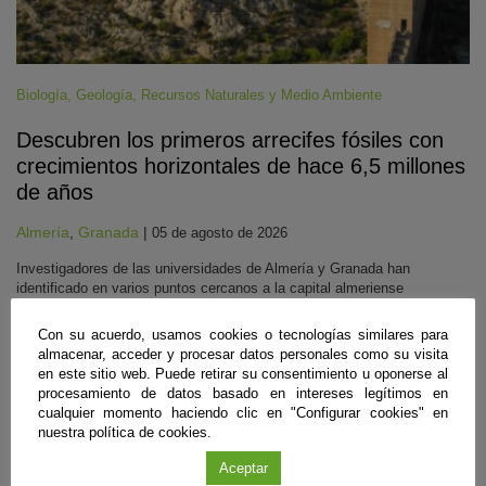
Biología
,
Geología
,
Recursos Naturales y Medio Ambiente
Descubren los primeros arrecifes fósiles con
crecimientos horizontales de hace 6,5 millones
de años
Almería
,
Granada
|
05 de agosto de 2026
Investigadores de las universidades de Almería y Granada han
identificado en varios puntos cercanos a la capital almeriense
afloramientos de origen marino correspondientes a la época geológica
previa en la que el Mediterráneo se secó casi por completo. En estos
Con su acuerdo, usamos cookies o tecnologías similares para
arrecifes formados a casi 40 metros bajo el nivel del mar, la
almacenar, acceder y procesar datos personales como su visita
transparencia del agua en ese entorno facilitó el crecimiento de corales
en este sitio web. Puede retirar su consentimiento u oponerse al
de lado a lado. Ahora aportan pistas para reconstruir la historia climática
procesamiento de datos basado en intereses legítimos en
del pasado.
cualquier momento haciendo clic en "Configurar cookies" en
nuestra política de cookies.
Sigue leyendo
Aceptar