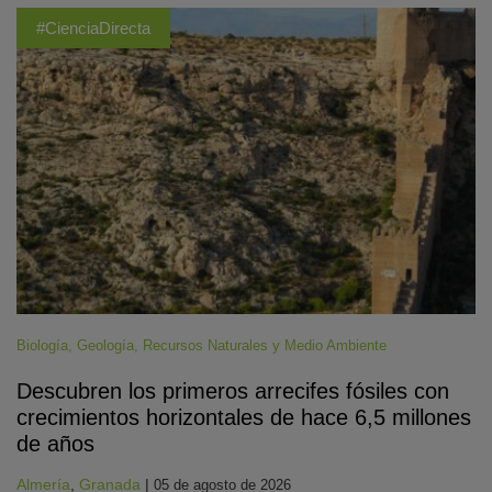
#CienciaDirecta
Biología
,
Geología
,
Recursos Naturales y Medio Ambiente
Descubren los primeros arrecifes fósiles con
crecimientos horizontales de hace 6,5 millones
de años
Almería
,
Granada
|
05 de agosto de 2026