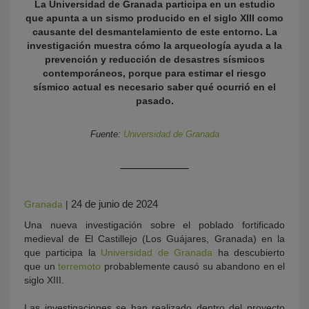
La Universidad de Granada participa en un estudio
que apunta a un sismo producido en el siglo XIII como
causante del desmantelamiento de este entorno. La
investigación muestra cómo la arqueología ayuda a la
prevención y reducción de desastres sísmicos
contemporáneos, porque para estimar el riesgo
sísmico actual es necesario saber qué ocurrió en el
pasado.
Fuente:
Universidad de Granada
KY
24 de junio de 2024
Granada
|
Una nueva investigación sobre el poblado fortificado
medieval de El Castillejo (Los Guájares, Granada) en la
que participa la
Universidad de Granada
ha descubierto
que un
terremoto
probablemente causó su abandono en el
siglo XIII.
Las investigaciones se han realizado dentro del proyecto