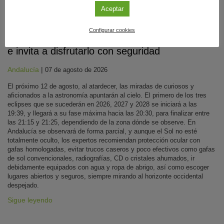
Aceptar
Divulgación
Configurar cookies
Andalucía será testigo del eclipse solar parcial
e invita a disfrutarlo con seguridad
Andalucía
|
07 de agosto de 2026
El próximo 12 de agosto, al atardecer, las miradas de curiosos y
aficionados a la astronomía apuntarán al cielo. El primero de los tres
eclipses que se sucederán en 2026, 2027 y 2028 se iniciará a las
19:39, y llegará a su fase máxima hacia las 20:30, para finalizar entre
las 21:15 y 21:25, dependiendo de la zona dónde se observe. En
Andalucía se observará de forma parcial, y aunque el Sol no esté
totalmente oculto, los expertos recomiendan protección ocular con
gafas homologadas, evitar trucos caseros y poco efectivos como gafas
de sol convencionales, radiografías, CD o cristales ahumados, ir
debidamente equipados con agua y ropa de abrigo, así como escoger
lugares abiertos y seguros, siempre mirando al horizonte occidental
despejado.
Sigue leyendo