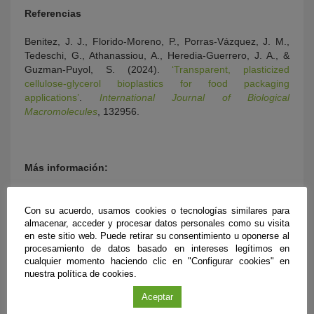
Referencias
Benitez, J. J., Florido-Moreno, P., Porras-Vázquez, J. M.,
Tedeschi, G., Athanassiou, A., Heredia-Guerrero, J. A., &
Guzman-Puyol, S. (2024).
‘Transparent, plasticized
cellulose-glycerol bioplastics for food packaging
applications’
.
International Journal of Biological
Macromolecules
, 132956.
Más información:
#CienciaDirecta
, agencia de noticias de ciencia andaluza,
financiada por la Consejería de Universidad, Investigación
Con su acuerdo, usamos cookies o tecnologías similares para
almacenar, acceder y procesar datos personales como su visita
e Innovación de la Junta de Andalucía, con la colaboración
en este sitio web. Puede retirar su consentimiento u oponerse al
de la Fundación Española para la Ciencia y la Tecnología-
procesamiento de datos basado en intereses legítimos en
Ministerio de Ciencia e Innovación.
cualquier momento haciendo clic en "Configurar cookies" en
nuestra política de cookies.
Teléfono: 663 920 093
Aceptar
E-mail:
comunicacion@fundaciondescubre.es