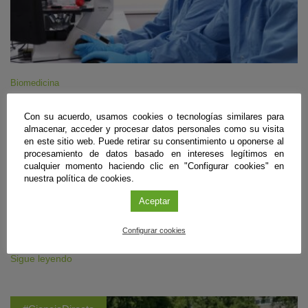
Biomedicina
Diseñan unas ‘tijeras moleculares’ que frenan
Con su acuerdo, usamos cookies o tecnologías similares para
la infección del VIH en células de laboratorio
almacenar, acceder y procesar datos personales como su visita
en este sitio web. Puede retirar su consentimiento u oponerse al
Granada
|
procesamiento de datos basado en intereses legítimos en
09 de agosto de 2026
cualquier momento haciendo clic en "Configurar cookies" en
Un equipo internacional del que forma parte el Instituto de Parasitología
nuestra política de cookies.
y Biomedicina ‘López-Neyra’ (IPBLN-CSIC) ha empleado edición
genética para eliminar gran parte del ADN infeccioso en hasta el 97%
Aceptar
de células intervenidas en laboratorio. El estudio, aún en fase pre-
clínica, muestra que los cortes deben realizarse casi a la vez para
Configurar cookies
impedir que el virus conserve un genoma funcional.
Sigue leyendo