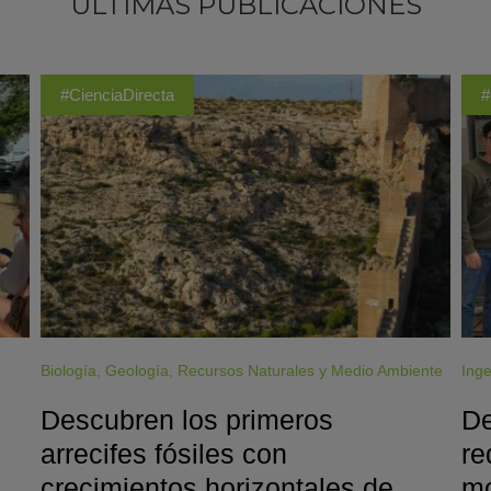
ÚLTIMAS PUBLICACIONES
#CienciaDirecta
#
Biología
,
Geología
,
Recursos Naturales y Medio Ambiente
Inge
Descubren los primeros
De
arrecifes fósiles con
re
crecimientos horizontales de
mo