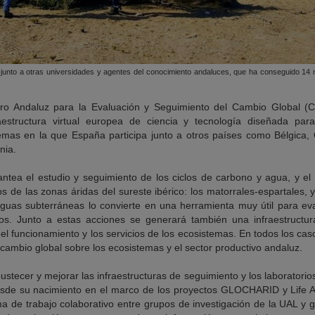
 junto a otras universidades y agentes del conocimiento andaluces, que ha conseguido 14 m
tro Andaluz para la Evaluación y Seguimiento del Cambio Global (
estructura virtual europea de ciencia y tecnología diseñada para
emas en la que España participa junto a otros países como Bélgica, G
nia.
ntea el estudio y seguimiento de los ciclos de carbono y agua, y e
 de las zonas áridas del sureste ibérico: los matorrales-espartales, y
guas subterráneas lo convierte en una herramienta muy útil para eva
ros. Junto a estas acciones se generará también una infraestructur
el funcionamiento y los servicios de los ecosistemas. En todos los cas
 cambio global sobre los ecosistemas y el sector productivo andaluz.
bustecer y mejorar las infraestructuras de seguimiento y los laborat
esde su nacimiento en el marco de los proyectos GLOCHARID y Lif
ma de trabajo colaborativo entre grupos de investigación de la UAL y 