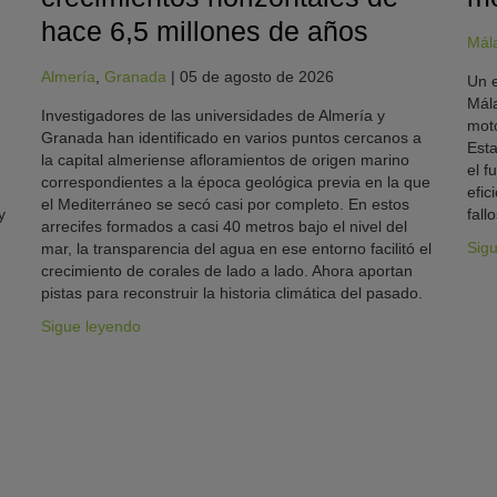
hace 6,5 millones de años
Mál
Almería
,
Granada
|
05 de agosto de 2026
Un e
Mála
Investigadores de las universidades de Almería y
moto
Granada han identificado en varios puntos cercanos a
Esta
la capital almeriense afloramientos de origen marino
el f
correspondientes a la época geológica previa en la que
efic
el Mediterráneo se secó casi por completo. En estos
y
fallo
arrecifes formados a casi 40 metros bajo el nivel del
Sig
mar, la transparencia del agua en ese entorno facilitó el
crecimiento de corales de lado a lado. Ahora aportan
pistas para reconstruir la historia climática del pasado.
Sigue leyendo