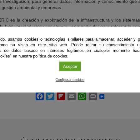
e Investigación, para generar datos, información y conocimiento que 
de gestión ambiental y empresas.
ERIC es la creación y explotación de la infraestructura y los sistem
la biodiversidad y los ecosistemas, y en particular para reforzar la co
ciales, como la adaptación al cambio climático y su mitigación.
do, usamos cookies o tecnologías similares para almacenar, acceder y p
nanciación dentro de la convocatoria de Operaciones cofinanciadas
como su visita en este sitio web. Puede retirar su consentimiento u
to de datos basado en intereses legítimos en cualquier momento haci
para actividades relacionadas con LifeWacth ERIC. Está dotado con 
okies" en nuestra política de cookies.
Andaluza de Medio Ambiente y Agua de la Junta de Andalucía. En él pa
encia Andaluza del Conocimiento.
Aceptar
Configurar cookies