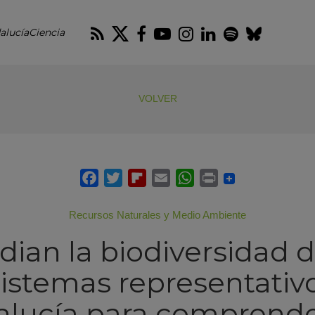
RSS
Twitter
Facebook
Youtube
Instagram
LinkedIn
Spotify
Blues
alucíaCiencia
VOLVER
Recursos Naturales y Medio Ambiente
dian la biodiversidad d
istemas representativ
lucía para comprende