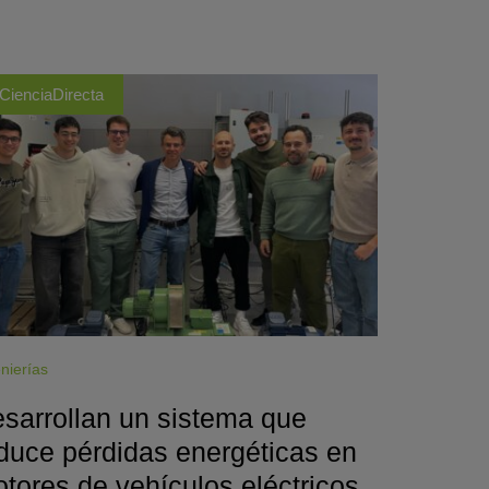
CienciaDirecta
nierías
sarrollan un sistema que
duce pérdidas energéticas en
tores de vehículos eléctricos