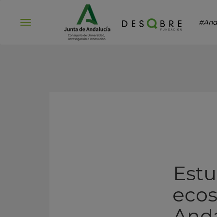
#And
Abrir
menú
Estu
ecos
Anda