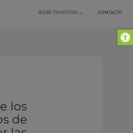
ky
WEBS TEMÁTICAS
CONTACTO
Abrir 
e los
os de
r las