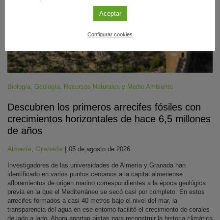
Aceptar
Configurar cookies
Biología
,
Geología
,
Recursos Naturales y Medio Ambiente
Descubren los primeros arrecifes fósiles con
crecimientos horizontales de hace 6,5 millones
de años
Almería
,
Granada
|
05 de agosto de 2026
Investigadores de las universidades de Almería y Granada han
identificado en varios puntos cercanos a la capital almeriense
afloramientos de origen marino correspondientes a la época geológica
previa en la que el Mediterráneo se secó casi por completo. En estos
arrecifes formados a casi 40 metros bajo el nivel del mar, la
transparencia del agua en ese entorno facilitó el crecimiento de corales
de lado a lado. Ahora aportan pistas para reconstruir la historia climática