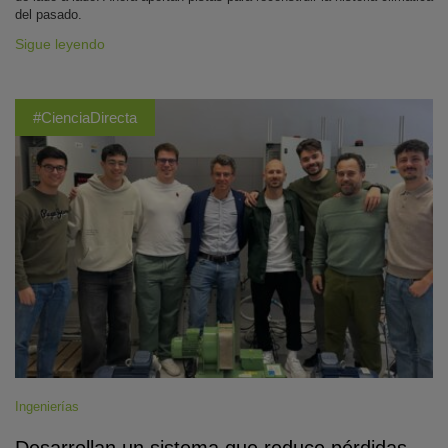
del pasado.
Sigue leyendo
#CienciaDirecta
Ingenierías