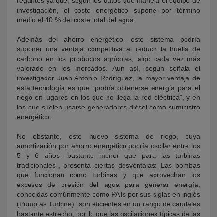
regantes ya que, según los datos que maneja el equipo de
investigación, el coste energético supone por término
medio el 40 % del coste total del agua.
Además del ahorro energético, este sistema podría
suponer una ventaja competitiva al reducir la huella de
carbono en los productos agrícolas, algo cada vez más
valorado en los mercados. Aun así, según señala el
investigador Juan Antonio Rodríguez, la mayor ventaja de
esta tecnología es que “podría obtenerse energía para el
riego en lugares en los que no llega la red eléctrica”, y en
los que suelen usarse generadores diésel como suministro
energético.
No obstante, este nuevo sistema de riego, cuya
amortización por ahorro energético podría oscilar entre los
5 y 6 años -bastante menor que para las turbinas
tradicionales-, presenta ciertas desventajas: Las bombas
que funcionan como turbinas y que aprovechan los
excesos de presión del agua para generar energía,
conocidas comúnmente como PATs por sus siglas en inglés
(Pump as Turbine) “son eficientes en un rango de caudales
bastante estrecho, por lo que las oscilaciones típicas de las