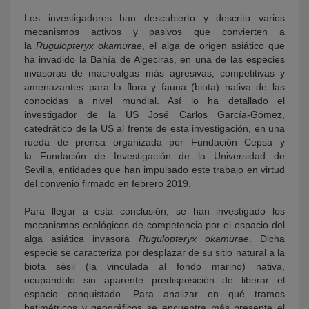
Los investigadores han descubierto y descrito varios
mecanismos activos y pasivos que convierten a
la
Rugulopteryx okamurae
, el alga de origen asiático que
ha invadido la Bahía de Algeciras, en una de las especies
invasoras de macroalgas más agresivas, competitivas y
amenazantes para la flora y fauna (biota) nativa de las
conocidas a nivel mundial. Así lo ha detallado el
investigador de la US José Carlos García-Gómez,
catedrático de la US al frente de esta investigación, en una
rueda de prensa organizada por Fundación Cepsa y
la Fundación de Investigación de la Universidad de
Sevilla, entidades que han impulsado este trabajo en virtud
del convenio firmado en febrero 2019.
Para llegar a esta conclusión, se han investigado los
mecanismos ecológicos de competencia por el espacio del
alga asiática invasora
Rugulopteryx okamurae
. Dicha
especie se caracteriza por desplazar de su sitio natural a la
biota sésil (la vinculada al fondo marino) nativa,
ocupándolo sin aparente predisposición de liberar el
espacio conquistado. Para analizar en qué tramos
batimétricos y geográficos se encuentra más presente el