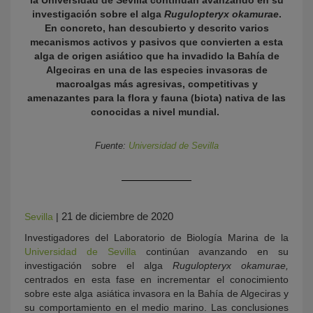
la Universidad de Sevilla continúan avanzando en su
investigación sobre el alga
Rugulopteryx okamurae
.
En concreto, han descubierto y descrito varios
mecanismos activos y pasivos que convierten a esta
alga de origen asiático que ha invadido la Bahía de
Algeciras en una de las especies invasoras de
macroalgas más agresivas, competitivas y
amenazantes para la flora y fauna (biota) nativa de las
conocidas a nivel mundial.
Fuente:
Universidad de Sevilla
KY
21 de diciembre de 2020
Sevilla
|
Investigadores del Laboratorio de Biología Marina de la
Universidad de Sevilla
continúan avanzando en su
investigación sobre el alga
Rugulopteryx okamurae,
centrados en esta fase en incrementar el conocimiento
sobre este alga asiática invasora en la Bahía de Algeciras y
su comportamiento en el medio marino. Las conclusiones