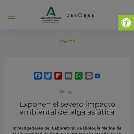
Abrir 
Abrir
menú
VOLVER
Biología
Exponen el severo impacto
ambiental del alga asiática
Investigadores del Laboratorio de Biología Marina de