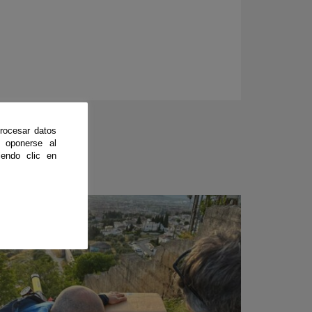
rocesar datos
 oponerse al
endo clic en
CienciaDirecta