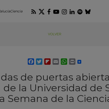
RSS
Twitter
Facebook
Youtube
Instagram
LinkedIn
Spotify
Blues
alucíaCiencia
VOLVER
adas de puertas abierta
 de la Universidad de S
la Semana de la Cienci