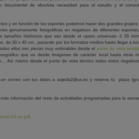
o documental de absoluta necesidad para el estudio y el conocim
cnico y en función de los soportes podemos hacer dos grandes grupos 
nes genuinamente fotográficas en negativos de diferentes soportes,
los tamaños históricos que van desde el «paso universal» ó 35 m/
, de 30 x 40 cm., pasando por los formatos medios hasta llegar a los
 Todos ellos son piezas muy estimables desde el
punto de vista temát
ográfico que va desde imágenes de carácter local hasta otras m
… Así mismo desde el punto de vista técnico todos estos negativos
ia un correo con tus datos a aojeda2@us.es y reserva tu plaza (gr
 más información del resto de actividades programadas para la sema
ncia US en pdf.