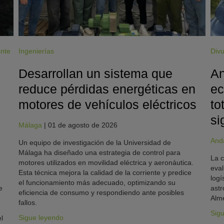
ente
Ingenierías
Divu
Desarrollan un sistema que
An
reduce pérdidas energéticas en
ec
motores de vehículos eléctricos
to
si
Málaga
|
01 de agosto de 2026
And
Un equipo de investigación de la Universidad de
Málaga ha diseñado una estrategia de control para
La c
motores utilizados en movilidad eléctrica y aeronáutica.
eval
Esta técnica mejora la calidad de la corriente y predice
logí
el funcionamiento más adecuado, optimizando su
e
astr
eficiencia de consumo y respondiendo ante posibles
Alme
fallos.
Sig
Sigue leyendo
l