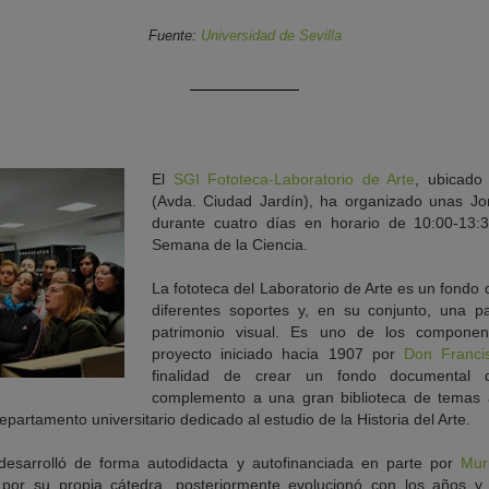
Fuente:
Universidad de Sevilla
El
SGI Fototeca-Laboratorio de Arte
, ubicado 
(Avda. Ciudad Jardín), ha organizado unas Jo
durante cuatro días en horario de 10:00-13:
Semana de la Ciencia.
La fototeca del Laboratorio de Arte es un fond
diferentes soportes y, en su conjunto, una p
patrimonio visual. Es uno de los compone
proyecto iniciado hacia 1907 por
Don Franci
finalidad de crear un fondo documental
complemento a una gran biblioteca de temas ar
partamento universitario dedicado al estudio de la Historia del Arte.
desarrolló de forma autodidacta y autofinanciada en parte por
Muri
or su propia cátedra, posteriormente evolucionó con los años y