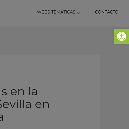
ky
WEBS TEMÁTICAS
CONTACTO
Abrir 
s en la
evilla en
a