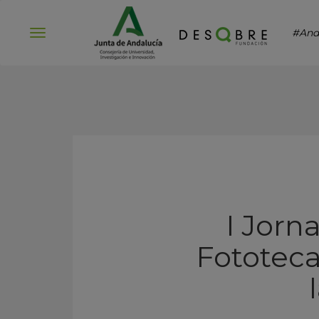
#And
Abrir
menú
I Jorn
Fototeca