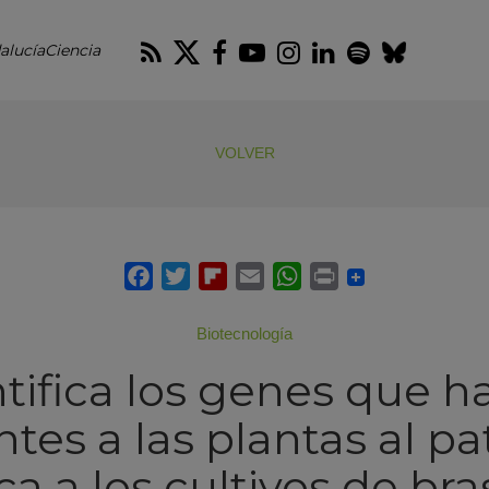
RSS
Twitter
Facebook
Youtube
Instagram
LinkedIn
Spotify
Blues
alucíaCiencia
VOLVER
Biotecnología
tifica los genes que 
ntes a las plantas al 
a a los cultivos de br