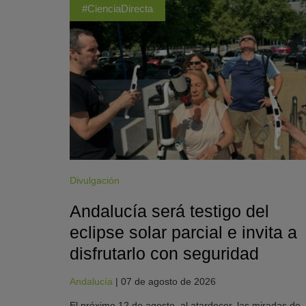
#CienciaDirecta
Divulgación
Andalucía será testigo del
eclipse solar parcial e invita a
disfrutarlo con seguridad
Andalucía
|
07 de agosto de 2026
El próximo 12 de agosto, al atardecer, las miradas de