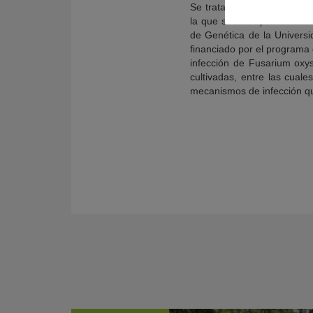
Se trata, pues, de un nuevo
la que se ha especializado 
de Genética de la Univers
financiado por el programa
infección de Fusarium oxy
cultivadas, entre las cual
mecanismos de infección qu