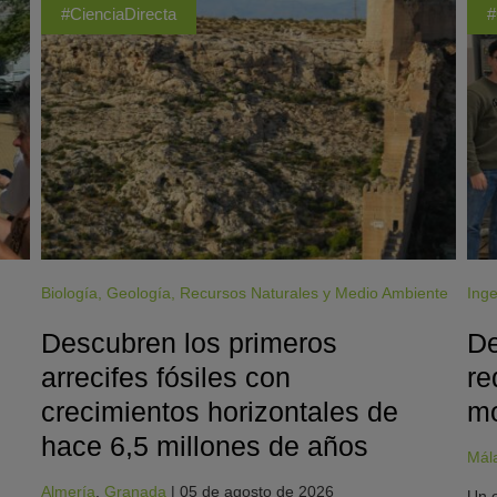
#CienciaDirecta
#
Biología
,
Geología
,
Recursos Naturales y Medio Ambiente
Inge
Descubren los primeros
De
arrecifes fósiles con
re
crecimientos horizontales de
mo
hace 6,5 millones de años
Mál
Almería
,
Granada
|
05 de agosto de 2026
Un e