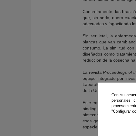
Concretamente, las brasic
que, sin serlo, opera exa
adecuadas y fagocitando los
Sin ser letal, la enfermed
blancas que van cambiando 
consumo. La similitud con 
diseñados como tratamient
reducción de la cosecha ha 
La revista
Proceedings of t
equipo integrado por inves
Laboratory en Norwich (Rei
de la Universidad de Córdo
Con su acuer
personales 
Este equipo que ha consegui
procesamien
binding leucine richrepeat
"Configurar co
biotecnología vegetal: la Ar
esos genes que hacen resis
especies vegetales cultivad