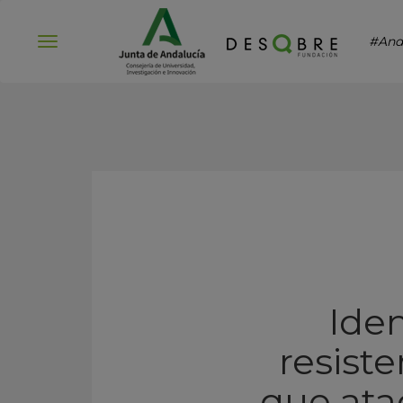
#And
Abrir
menú
Iden
resiste
que atac