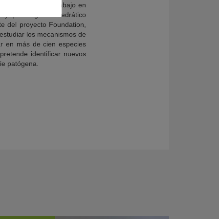
cas. Una línea de trabajo en
 y que dirige el catedrático
e del proyecto Foundation,
 estudiar los mecanismos de
ar en más de cien especies
pretende identificar nuevos
ie patógena.