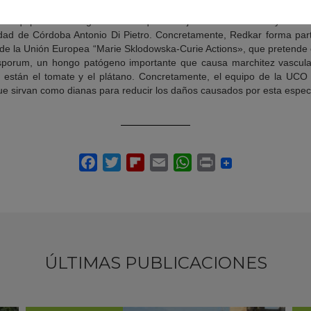
 logro de la investigación básica con claras aplicaciones biotecnológi
el equipo de investigación en el que trabaja actualmente Amey Redkar
idad de Córdoba Antonio Di Pietro. Concretamente, Redkar forma part
 de la Unión Europea “Marie Sklodowska-Curie Actions», que pretende
sporum, un hongo patógeno importante que causa marchitez vascul
es están el tomate y el plátano. Concretamente, el equipo de la UCO 
e sirvan como dianas para reducir los daños causados por esta espec
ÚLTIMAS PUBLICACIONES