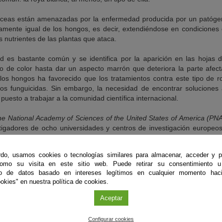
áceas están amenazadas por la enfermedad producida por un patóge
ctamente igual de los hongos, es decir, extendiéndose en condicione
 nutrientes de las plantas que ataca.
ad es bastante común y se identifica por la aparición en las hojas
de color hasta dar un aspecto marrón que deteriora la parte afecta
los hongos ha favorecido que los tratamientos contra este tipo de 
os funguicidas. Sin embargo, la necesidad de encontrar soluciones a
puesto a trabajar a la comunidad científica internacional.
he National Academy of Sciences of the United States of America (P
tigadores de ocho universidades y centros de investigación europeos
no Unido) y entre los que se encuentra Amey Redkar, investigador d
ba.
do, usamos cookies o tecnologías similares para almacenar, acceder y p
como su visita en este sitio web. Puede retirar su consentimiento u
do identificar múltiples genes de resistencia al Albugo cándida. Son
to de datos basado en intereses legítimos en cualquier momento haci
s» (NLR) y han sido identificados utilizando una planta modelo habi
okies" en nuestra política de cookies.
abidopsisthaliana, que permite extrapolar resultados a otros cultivos. D
tentes a la roya blanca permitirá diseñar nuevas estratégicas de m
Aceptar
as.
Configurar cookies