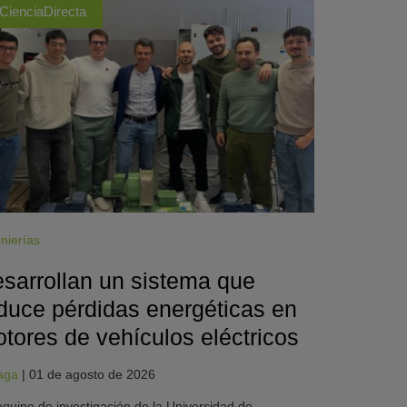
CienciaDirecta
nierías
sarrollan un sistema que
duce pérdidas energéticas en
tores de vehículos eléctricos
aga
|
01 de agosto de 2026
quipo de investigación de la Universidad de