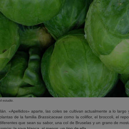
l estudio.
án. «Apellidos» aparte, las coles se cultivan actualmente a lo largo
lantas de la familia
Brassicaceae
como la coliflor, el broccoli, el repo
diferentes que sean su sabor, una col de Bruselas y un grano de mos
común: la roya blanca, al menos, un tipo de ella.