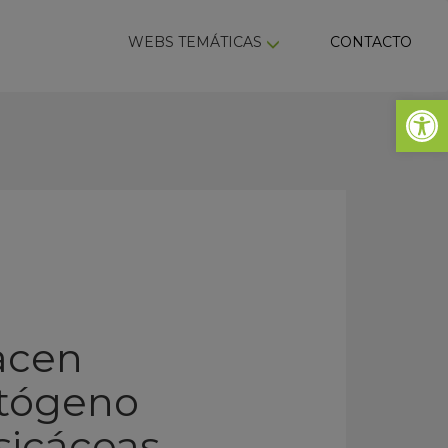
ky
WEBS TEMÁTICAS
CONTACTO
Abrir 
hacen
patógeno
asicáceas