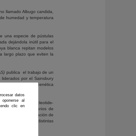
no llamado Albugo candida,
s de humedad y temperatura
 de una especie de pústulas
da dejándola inútil para el
roya blanca repitan modelos
 largo plazo que eviten la
NAS)
publica el trabajo de un
 liderados por el Sainsbury
el Departamento de Genética
rocesar datos
 oponerse al
 genes del tipo «nucleotide-
endo clic en
tual en los laboratorios de
e hecho, la identificación de
ejora genética de distintas