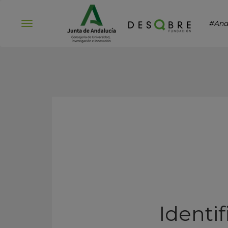
#And
Abrir
menú
Identi