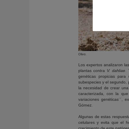
Olivo.
Los expertos analizaron la
plantas contra
V. dahliae
.
genéticas propicias para 
subespecies y el segundo, p
la necesidad de crear una 
caracterizada, con la que 
variaciones genéticas´´, e
Gómez.
Algunas de estas respuesta
celulares y evita que el 
crecimiento de este patógen