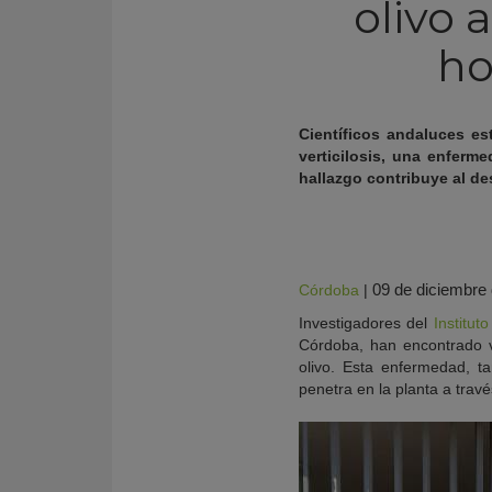
olivo 
ho
Científicos andaluces es
verticilosis, una enfer
hallazgo contribuye al de
09 de diciembre
Córdoba
|
Investigadores del
Institu
KY
Córdoba, han encontrado va
olivo. Esta enfermedad, 
penetra en la planta a trav