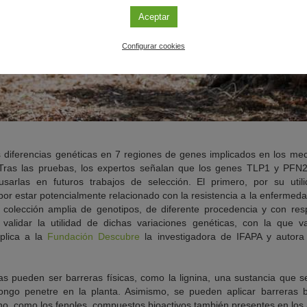
Aceptar
Configurar cookies
s diferencias genéticas en 7 regiones de genes implicados en los m
 Tras las pruebas, los expertos señalan que los genes TLP1 y PFN
usarlas en futuros trabajos de selección. El primero, por su utili
or estar potencialmente relacionado con la resistencia a la enfermeda
colección amplia de genotipos, de diferente procedencia y con respu
validar la utilidad de dichas variaciones genéticas, con la que va
xplica a la
Fundación Descubre
la investigadora de IFAPA y autora 
s pueden ser barreras físicas, como la lignina, una sustancia que 
hongo penetre en la planta. Asimismo, se pueden aplicar barreras b
o, como los fenoles, compuestos bioactivos también presentes en los a