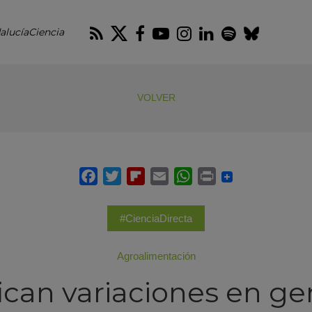
RSS
Twitter
Facebook
Youtube
Instagram
LinkedIn
Spotify
Blues
alucíaCiencia
VOLVER
#CienciaDirecta
Agroalimentación
fican variaciones en ge