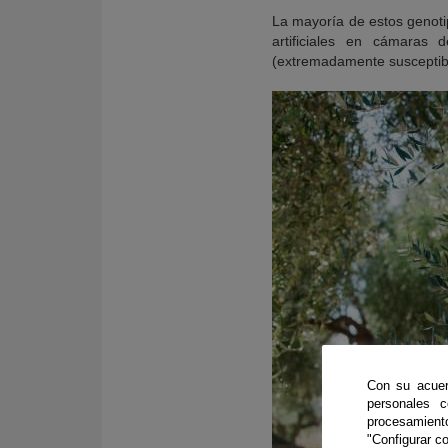
La mayoría de estos genoti
artificiales en cámaras 
(extremadamente susceptibl
Con su acuer
personales 
procesamien
"Configurar co