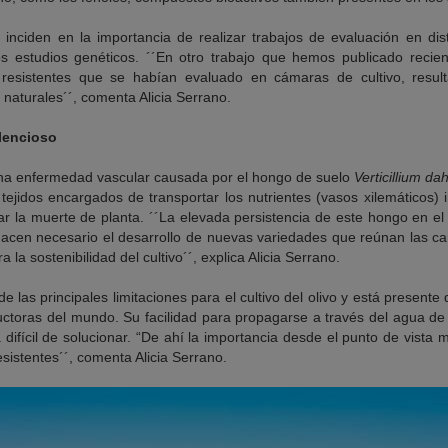
s inciden en la importancia de realizar trabajos de evaluación en dis
os estudios genéticos. ´´En otro trabajo que hemos publicado rec
esistentes que se habían evaluado en cámaras de cultivo, result
naturales´´, comenta Alicia Serrano.
ilencioso
s una enfermedad vascular causada por el hongo de suelo
Verticillium dah
 tejidos encargados de transportar los nutrientes (vasos xilemáticos) i
ar la muerte de planta. ´´La elevada persistencia de este hongo en el
hacen necesario el desarrollo de nuevas variedades que reúnan las car
 la sostenibilidad del cultivo´´, explica Alicia Serrano.
e las principales limitaciones para el cultivo del olivo y está presente
ctoras del mundo. Su facilidad para propagarse a través del agua de r
difícil de solucionar. “De ahí la importancia desde el punto de vista
esistentes´´, comenta Alicia Serrano.