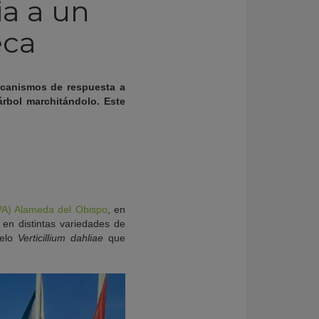
ia a un
eca
mecanismos de respuesta a
rbol marchitándolo. Este
APA) Alameda del Obispo
, en
 en distintas variedades de
uelo
Verticillium dahliae
que