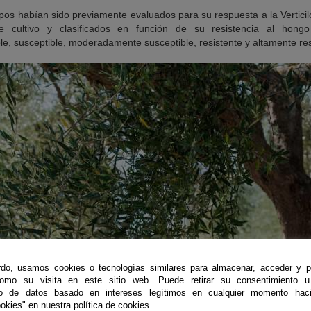
pos habían sido previamente evaluados para su respuesta a la Verticil
de cultivo y clasificados en función de su resistencia al hongo
e, susceptible, moderadamente susceptible, resistente y altamente res
do, usamos cookies o tecnologías similares para almacenar, acceder y p
como su visita en este sitio web. Puede retirar su consentimiento u
to de datos basado en intereses legítimos en cualquier momento haci
okies" en nuestra política de cookies.