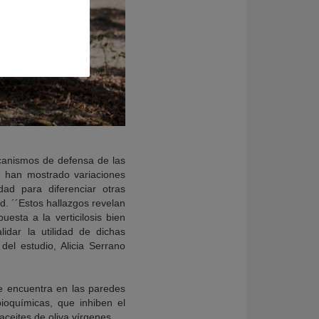
ecanismos de defensa de las
2 han mostrado variaciones
dad para diferenciar otras
d. ´´Estos hallazgos revelan
esta a la verticilosis bien
lidar la utilidad de dichas
del estudio, Alicia Serrano
se encuentra en las paredes
ioquímicas, que inhiben el
ceites de oliva vírgenes.