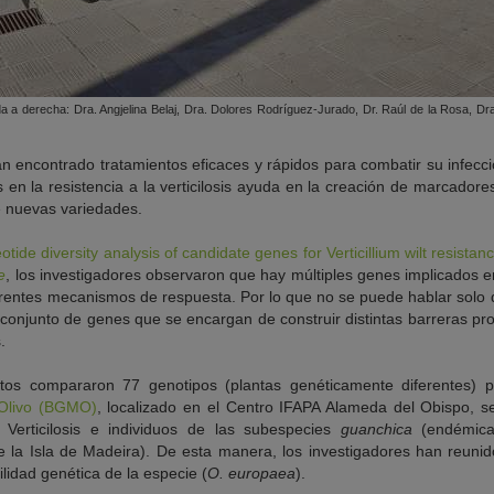
da a derecha: Dra. Angjelina Belaj, Dra. Dolores Rodríguez-Jurado, Dr. Raúl de la Rosa, D
encontrado tratamientos eficaces y rápidos para combatir su infección
en la resistencia a la verticilosis ayuda en la creación de marcadores
de nuevas variedades.
otide diversity analysis of candidate genes for Verticillium wilt resistanc
e
, los investigadores observaron que hay múltiples genes implicados en
erentes mecanismos de respuesta. Por lo que no se puede hablar solo
n conjunto de genes que se encargan de construir distintas barreras pr
.
rtos compararon 77 genotipos (plantas genéticamente diferentes) 
Olivo (BGMO)
, localizado en el Centro IFAPA Alameda del Obispo, s
 Verticilosis e individuos de las subespecies
guanchica
(endémica 
 la Isla de Madeira). De esta manera, los investigadores han reuni
ilidad genética de la especie (
O. europaea
).