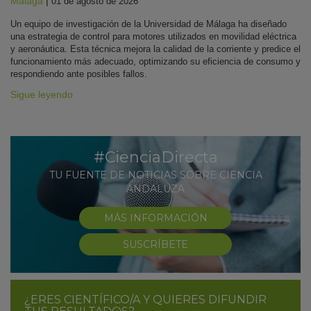
Málaga
|
01 de agosto de 2026
Un equipo de investigación de la Universidad de Málaga ha diseñado
una estrategia de control para motores utilizados en movilidad eléctrica
y aeronáutica. Esta técnica mejora la calidad de la corriente y predice el
funcionamiento más adecuado, optimizando su eficiencia de consumo y
respondiendo ante posibles fallos.
Sigue leyendo
#CienciaDirecta
TU FUENTE DE NOTICIAS SOBRE CIENCIA
ANDALUZA
MÁS INFORMACIÓN
SUSCRÍBETE
¿ERES CIENTÍFICO/A Y QUIERES DIFUNDIR