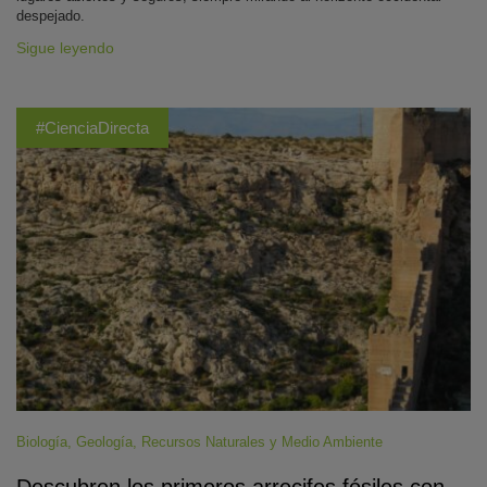
despejado.
Sigue leyendo
#CienciaDirecta
Biología
,
Geología
,
Recursos Naturales y Medio Ambiente