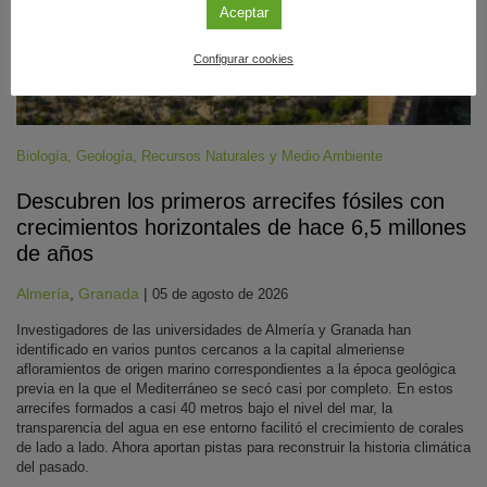
Aceptar
Configurar cookies
Biología
,
Geología
,
Recursos Naturales y Medio Ambiente
Descubren los primeros arrecifes fósiles con
crecimientos horizontales de hace 6,5 millones
de años
Almería
,
Granada
|
05 de agosto de 2026
Investigadores de las universidades de Almería y Granada han
identificado en varios puntos cercanos a la capital almeriense
afloramientos de origen marino correspondientes a la época geológica
previa en la que el Mediterráneo se secó casi por completo. En estos
arrecifes formados a casi 40 metros bajo el nivel del mar, la
transparencia del agua en ese entorno facilitó el crecimiento de corales
de lado a lado. Ahora aportan pistas para reconstruir la historia climática
del pasado.