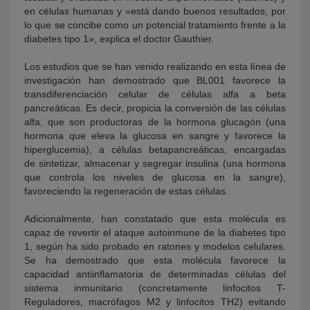
en células humanas y «está dando buenos resultados, por
lo que se concibe como un potencial tratamiento frente a la
diabetes tipo 1», explica el doctor Gauthier.
Los estudios que se han venido realizando en esta línea de
investigación han demostrado que BL001 favorece la
transdiferenciación celular de células alfa a beta
pancreáticas. Es decir, propicia la conversión de las células
alfa, que son productoras de la hormona glucagón (una
hormona que eleva la glucosa en sangre y favorece la
hiperglucemia), a células betapancreáticas, encargadas
de sintetizar, almacenar y segregar insulina (una hormona
que controla los niveles de glucosa en la sangre),
favoreciendo la regeneración de estas células.
Adicionalmente, han constatado que esta molécula es
capaz de revertir el ataque autoinmune de la diabetes tipo
1, según ha sido probado en ratones y modelos celulares.
Se ha demostrado que esta molécula favorece la
capacidad antiinflamatoria de determinadas células del
sistema inmunitario (concretamente linfocitos T-
Reguladores, macrófagos M2 y linfocitos TH2) evitando