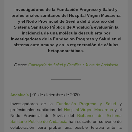
Investigadores de la Fundación Progreso y Salud y
profesionales sanitarios del Hospital Virgen Macarena
y el Nodo Provincial de Sevilla del Biobanco del
Sistema Sanitario Público de Andalucía evaluarán la
incidencia de una molécula descubierta por
investigadores de la Fundación Progreso y Salud en el
sistema autoinmune y en la regeneración de células
betapancreáticas.
KY
Fuente:
Consejería de Salud y Familias / Junta de Andalucía
01 de diciembre de 2020
Andalucía
|
Investigadores de la
Fundación Progreso y Salud
y
profesionales sanitarios del
Hospital Virgen Macarena
y el
Nodo Provincial de Sevilla del
Biobanco del Sistema
Sanitario Público de Andalucía
han suscrito un convenio de
colaboración para probar una posible terapia ante la