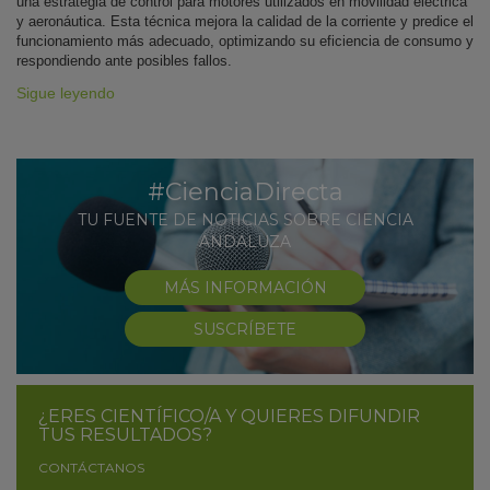
una estrategia de control para motores utilizados en movilidad eléctrica
y aeronáutica. Esta técnica mejora la calidad de la corriente y predice el
funcionamiento más adecuado, optimizando su eficiencia de consumo y
respondiendo ante posibles fallos.
Sigue leyendo
#CienciaDirecta
TU FUENTE DE NOTICIAS SOBRE CIENCIA
ANDALUZA
MÁS INFORMACIÓN
SUSCRÍBETE
¿ERES CIENTÍFICO/A Y QUIERES DIFUNDIR
TUS RESULTADOS?
CONTÁCTANOS