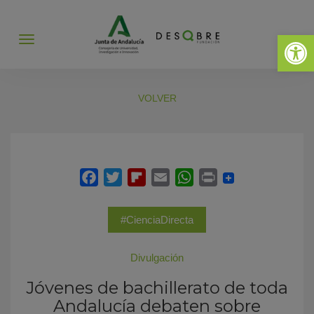
Abrir 
Abrir
menú
VOLVER
#CienciaDirecta
Divulgación
Jóvenes de bachillerato de toda
Andalucía debaten sobre