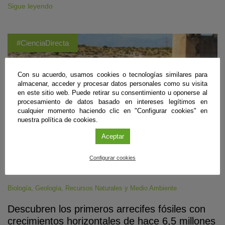
Sigue leyendo
#CienciaDirecta
Con su acuerdo, usamos cookies o tecnologías similares para
almacenar, acceder y procesar datos personales como su visita
en este sitio web. Puede retirar su consentimiento u oponerse al
procesamiento de datos basado en intereses legítimos en
cualquier momento haciendo clic en "Configurar cookies" en
nuestra política de cookies.
Aceptar
Configurar cookies
Biología
,
Geología
,
Recursos Naturales y Medio Ambiente
Descubren los primeros arrecifes fósiles con
crecimientos horizontales de hace 6,5 millones