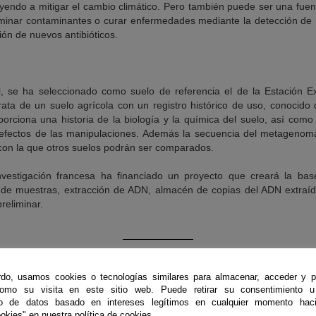
uyendo a mitigar el cambio climático. Pero también puede ser una fu
minar contaminantes o curar enfermedades mediante la detección de 
ón de nuevos antibióticos.
ial, se ha seleccionado como suelo de referencia el de la Estación
rata de un suelo agrícola con un registro histórico de uso, conocid
oporciona una historia de la biología y la química del suelo, así co
efectos de las manipulaciones. Además la secuencia del metagenoma d
con la que otros suelos podrán ser comparados.
vestigación francesa ha financiado un proyecto que creará la base 
a de muestras, extracción de ADN, almacén de copias del ADN extraí
reliminar.
do, usamos cookies o tecnologías similares para almacenar, acceder y p
como su visita en este sitio web. Puede retirar su consentimiento u
to de datos basado en intereses legítimos en cualquier momento haci
okies" en nuestra política de cookies.