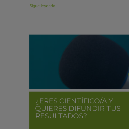
Sigue leyendo
¿ERES CIENTÍFICO/A Y
QUIERES DIFUNDIR TUS
RESULTADOS?