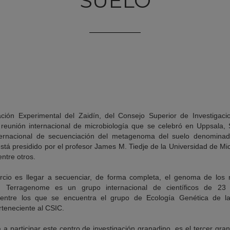
SUELO
ción Experimental del Zaidín, del Consejo Superior de Investigacio
 reunión internacional de microbiología que se celebró en Uppsala, 
internacional de secuenciación del metagenoma del suelo denomina
está presidido por el profesor James M. Tiedje de la Universidad de M
ntre otros.
orcio es llegar a secuenciar, de forma completa, el genoma de los 
Terragenome es un grupo internacional de científicos de 23 
entre los que se encuentra el grupo de Ecología Genética de la
rteneciente al CSIC.
 a participar este centro de investigación granadino, es el tercer gr