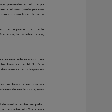
mos presentes en el cuerpo
lberga el mar (metagenoma
ier otro medio en la tierra
e que requiere una fuerte
Genética, la Bioinformática,
 con una sola reacción, en
ades básicas del ADN. Para
stas nuevas tecnologías es
elo es hoy día un objetivo
millones de nucleótidos, más
 de suelos, evitar y/o paliar
do a depositar el CO2 como