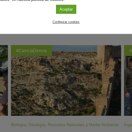
Aceptar
Configurar cookies
ÚLTIMAS PUBLICACIONES
#CienciaDirecta
#
Biología
,
Geología
,
Recursos Naturales y Medio Ambiente
Inge