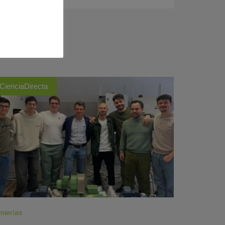
CienciaDirecta
nierías