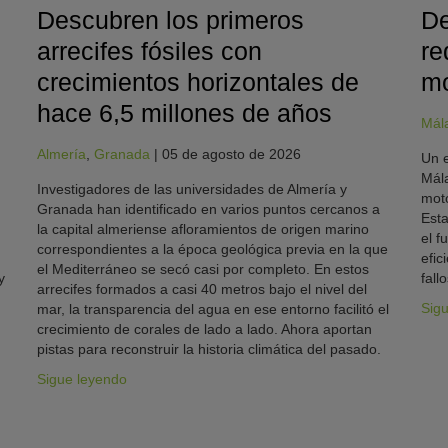
Descubren los primeros
De
arrecifes fósiles con
re
crecimientos horizontales de
mo
hace 6,5 millones de años
Mál
Almería
,
Granada
|
05 de agosto de 2026
Un e
Mála
Investigadores de las universidades de Almería y
moto
Granada han identificado en varios puntos cercanos a
Esta
la capital almeriense afloramientos de origen marino
el f
correspondientes a la época geológica previa en la que
efic
el Mediterráneo se secó casi por completo. En estos
y
fallo
arrecifes formados a casi 40 metros bajo el nivel del
Sig
mar, la transparencia del agua en ese entorno facilitó el
crecimiento de corales de lado a lado. Ahora aportan
pistas para reconstruir la historia climática del pasado.
Sigue leyendo