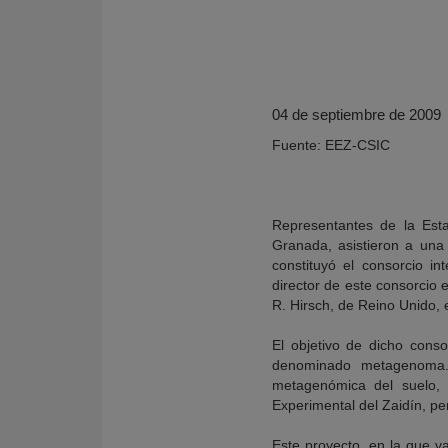
04 de septiembre de 2009
Fuente: EEZ-CSIC
Representantes de la Esta
Granada, asistieron a una
constituyó el consorcio 
director de este consorcio 
KY
R. Hirsch, de Reino Unido, e
El objetivo de dicho cons
denominado metagenoma. 
metagenómica del suelo, 
Experimental del Zaidín, pe
Este proyecto, en la que va