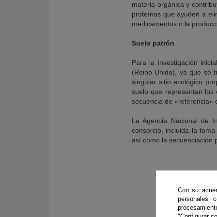
materia orgánica y contrib
proteínas que ayuden a eli
medicamentos o la producci
Suelo patrón
Para la investigación inic
(Reino Unido), ya que se t
singular sitio ecológico pr
suelo que representan los 
secuencia de «referencia» 
La Agencia Nacional de In
consorcio, incluida la tom
así como la secuenciación p
Con su acuer
personales 
procesamien
"Configurar co