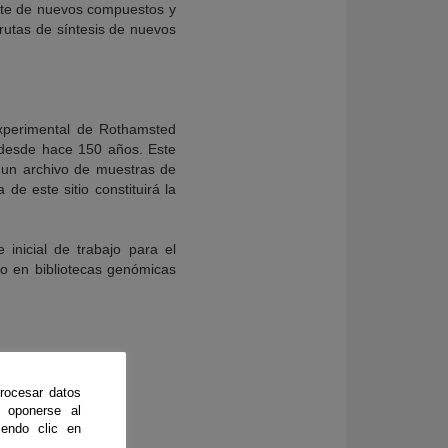
ente de nuevos compuestos y
rutas de síntesis de nuevos
 Experimental de Rothamsted
o desde hace 150 años. Este
mo un archivo de muestras de
e este sitio constituirá la
inicial de trabajo para el
do en bibliotecas genómicas
rocesar datos
 oponerse al
endo clic en