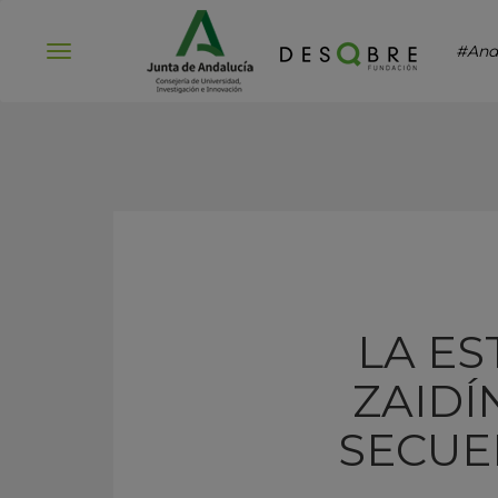
#And
Abrir
menú
LA ES
ZAIDÍ
SECUE