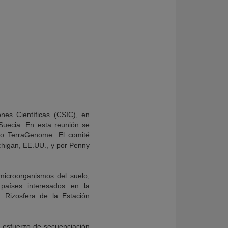
nes Científicas (CSIC), en
Suecia. En esta reunión se
do TerraGenome. El comité
ichigan, EE.UU., y por Penny
microorganismos del suelo,
países interesados en la
 Rizosfera de la Estación
an esfuerzo de secuenciación