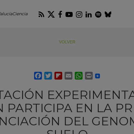
RSS
Twitter
Facebook
Youtube
Instagram
LinkedIn
Spotify
Blues
alucíaCiencia
VOLVER
TACIÓN EXPERIMENT
N PARTICIPA EN LA P
NCIACIÓN DEL GENO