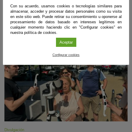
de células intervenidas en laboratorio. El estudio, aún en fase pre-
Con su acuerdo, usamos cookies o tecnologías similares para
clínica, muestra que los cortes deben realizarse casi a la vez para
almacenar, acceder y procesar datos personales como su visita
impedir que el virus conserve un genoma funcional.
en este sitio web. Puede retirar su consentimiento u oponerse al
procesamiento de datos basado en intereses legítimos en
Sigue leyendo
cualquier momento haciendo clic en "Configurar cookies" en
nuestra política de cookies.
Aceptar
#CienciaDirecta
Configurar cookies
Divulgación