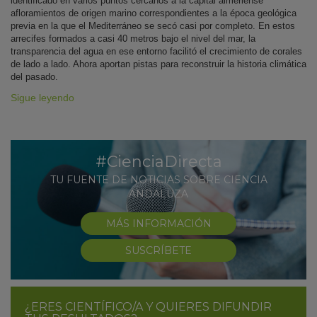
identificado en varios puntos cercanos a la capital almeriense
afloramientos de origen marino correspondientes a la época geológica
previa en la que el Mediterráneo se secó casi por completo. En estos
arrecifes formados a casi 40 metros bajo el nivel del mar, la
transparencia del agua en ese entorno facilitó el crecimiento de corales
de lado a lado. Ahora aportan pistas para reconstruir la historia climática
del pasado.
Sigue leyendo
#CienciaDirecta
TU FUENTE DE NOTICIAS SOBRE CIENCIA
ANDALUZA
MÁS INFORMACIÓN
SUSCRÍBETE
¿ERES CIENTÍFICO/A Y QUIERES DIFUNDIR