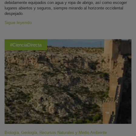
debidamente equipados con agua y ropa de abrigo, así como escoger
lugares abiertos y seguros, siempre mirando al horizonte occidental
despejado.
Sigue leyendo
#CienciaDirecta
Biología
,
Geología
,
Recursos Naturales y Medio Ambiente