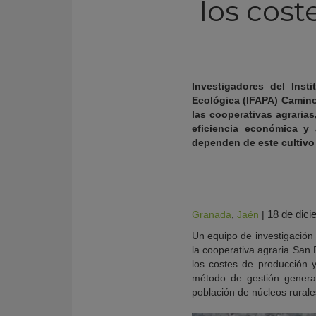
los cost
Investigadores del Inst
Ecológica (IFAPA) Camino
las cooperativas agraria
eficiencia económica y
dependen de este cultivo 
KY
18 de dic
Granada
,
Jaén
|
Un equipo de investigación
la cooperativa agraria San 
los costes de producción 
método de gestión genera 
población de núcleos rurale