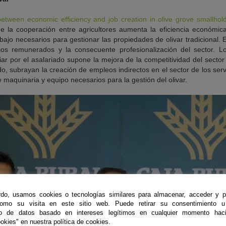
between economic efficiency and job creation in olive grove smallhold
e la cooperación entre agricultores aumenta la eficiencia económic
abajo necesarios para gestionar las propiedades de olivar tradicional
os remunerados y la consecuente profesionalización del sector. 
iliar por el asalariado supone la mejora de la competitividad del secto
ado, subrayan la creación de empleos indirectos en el sector de los serv
 maquinaria y equipo necesarios para la gestión del olivar.
do, usamos cookies o tecnologías similares para almacenar, acceder y p
como su visita en este sitio web. Puede retirar su consentimiento u
to de datos basado en intereses legítimos en cualquier momento haci
okies" en nuestra política de cookies.