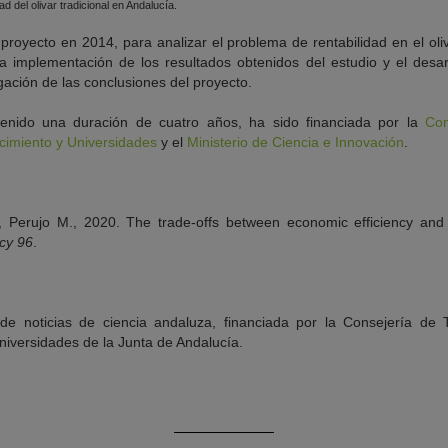
ad del olivar tradicional en Andalucía.
 proyecto en 2014, para analizar el problema de rentabilidad en el oliv
la implementación de los resultados obtenidos del estudio y el desa
lgación de las conclusiones del proyecto.
tenido una duración de cuatro años, ha sido financiada por la
Con
cimiento y Universidades
y el
Ministerio de Ciencia e Innovación
.
, Perujo M., 2020.
The trade-offs between economic efficiency and 
cy
96
.
 de noticias de ciencia andaluza, financiada por la Consejería de
niversidades de la Junta de Andalucía.