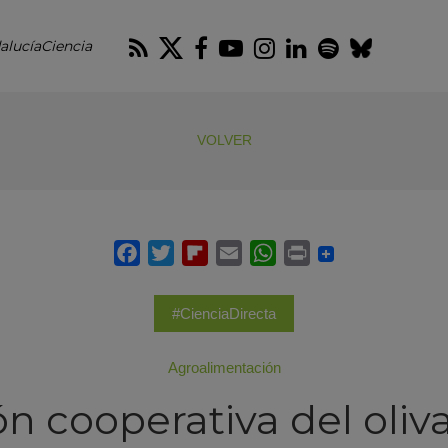
RSS
Twitter
Facebook
Youtube
Instagram
LinkedIn
Spotify
Blues
alucíaCiencia
VOLVER
#CienciaDirecta
Agroalimentación
ón cooperativa del oliv