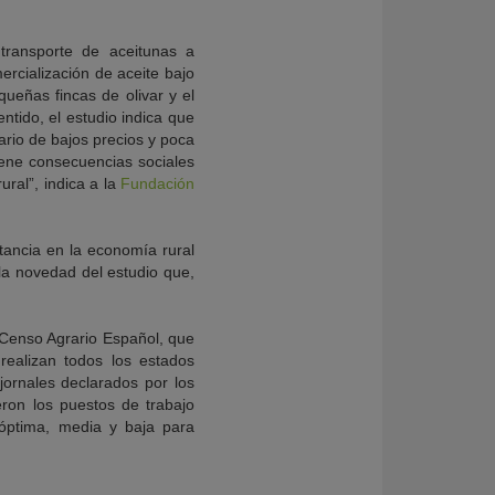
transporte de aceitunas a
ercialización de aceite bajo
ueñas fincas de olivar y el
ntido, el estudio indica que
ario de bajos precios y poca
tiene consecuencias sociales
ral”, indica a la
Fundación
rtancia en la economía rural
 la novedad del estudio que,
el Censo Agrario Español, que
 realizan todos los estados
ornales declarados por los
eron los puestos de trabajo
 óptima, media y baja para