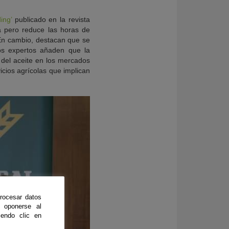
ing’
publicado en la revista
a pero reduce las horas de
. En cambio, destacan que se
Los expertos añaden que la
r del aceite en los mercados
icios agrícolas que implican
rocesar datos
 oponerse al
endo clic en