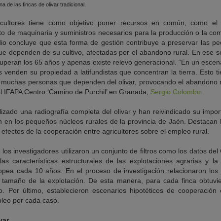
 de las fincas de olivar tradicional.
icultores tiene como objetivo poner recursos en común, como el 
o de maquinaria y suministros necesarios para la producción o la com
o concluye que esta forma de gestión contribuye a preservar las peq
ue dependen de su cultivo, afectadas por el abandono rural. En ese se
superan los 65 años y apenas existe relevo generacional. “En un escen
res venden su propiedad a latifundistas que concentran la tierra. Esto 
 muchas personas que dependen del olivar, provocando el abandono ru
el IFAPA Centro ‘Camino de Purchil’ en Granada,
Sergio Colombo
.
izado una radiografía completa del olivar y han reivindicado su impo
ón en los pequeños núcleos rurales de la provincia de Jaén. Destacan
 efectos de la cooperación entre agricultores sobre el empleo rural.
, los investigadores utilizaron un conjunto de filtros como los datos d
as características estructurales de las explotaciones agrarias y la
pea cada 10 años. En el proceso de investigación relacionaron los j
l tamaño de la explotación. De esta manera, para cada finca obtuvi
. Por último, establecieron escenarios hipotéticos de cooperación
pleo por cada caso.
var