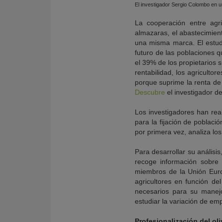
El investigador Sergio Colombo en una
La cooperación entre agr
almazaras, el abastecimient
una misma marca. El estudi
futuro de las poblaciones q
el 39% de los propietarios 
rentabilidad, los agriculto
porque suprime la renta de
Descubre
el investigador d
Los investigadores han real
para la fijación de poblaci
por primera vez, analiza los
Para desarrollar su análisis
recoge información sobre l
miembros de la Unión Euro
agricultores en función de
necesarios para su manejo
estudiar la variación de em
Profesionalización del oli