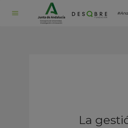
#And
Abrir
menú
La gesti