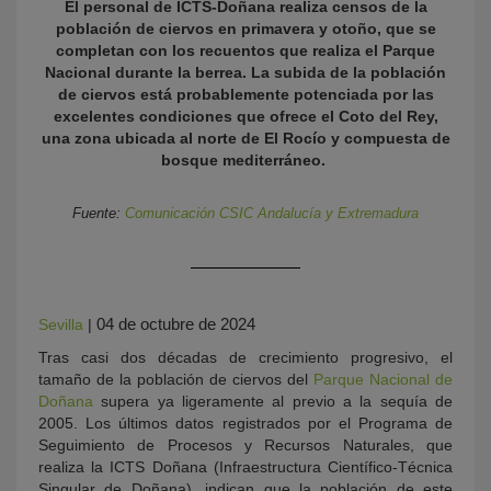
El personal de ICTS-Doñana realiza censos de la
población de ciervos en primavera y otoño, que se
completan con los recuentos que realiza el Parque
Nacional durante la berrea. La subida de la población
de ciervos está probablemente potenciada por las
excelentes condiciones que ofrece el Coto del Rey,
una zona ubicada al norte de El Rocío y compuesta de
bosque mediterráneo.
Fuente:
Comunicación CSIC Andalucía y Extremadura
KY
04 de octubre de 2024
Sevilla
|
Tras casi dos décadas de crecimiento progresivo, el
tamaño de la población de ciervos del
Parque Nacional de
Doñana
supera ya ligeramente al previo a la sequía de
2005. Los últimos datos registrados por el Programa de
Seguimiento de Procesos y Recursos Naturales, que
realiza la ICTS Doñana (Infraestructura Científico-Técnica
Singular de Doñana), indican que la población de este