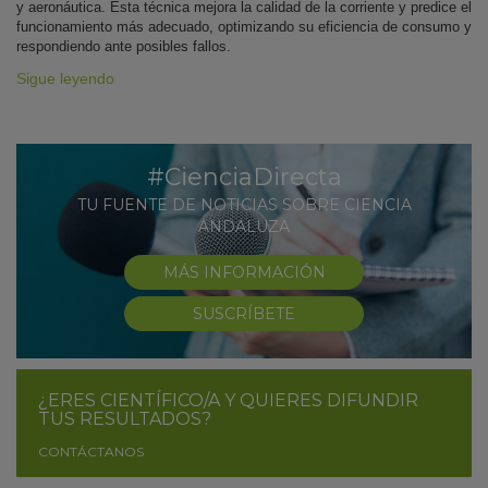
y aeronáutica. Esta técnica mejora la calidad de la corriente y predice el
funcionamiento más adecuado, optimizando su eficiencia de consumo y
respondiendo ante posibles fallos.
Sigue leyendo
#CienciaDirecta
TU FUENTE DE NOTICIAS SOBRE CIENCIA
ANDALUZA
MÁS INFORMACIÓN
SUSCRÍBETE
¿ERES CIENTÍFICO/A Y QUIERES DIFUNDIR
TUS RESULTADOS?
CONTÁCTANOS