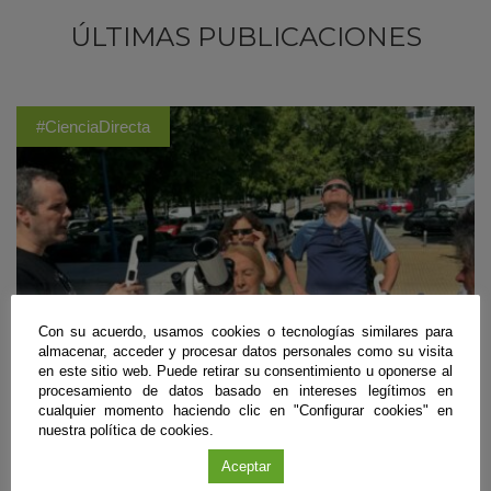
ÚLTIMAS PUBLICACIONES
#CienciaDirecta
Con su acuerdo, usamos cookies o tecnologías similares para
almacenar, acceder y procesar datos personales como su visita
en este sitio web. Puede retirar su consentimiento u oponerse al
procesamiento de datos basado en intereses legítimos en
cualquier momento haciendo clic en "Configurar cookies" en
nuestra política de cookies.
Divulgación
Aceptar
Andalucía será testigo del eclipse solar parcial