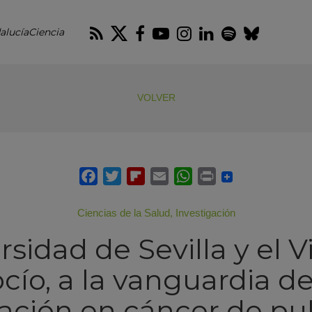
RSS
Twitter
Facebook
Youtube
Instagram
LinkedIn
Spotify
Blues
alucíaCiencia
VOLVER
Ciencias de la Salud
,
Investigación
rsidad de Sevilla y el V
cío, a la vanguardia de
gación en cáncer de p