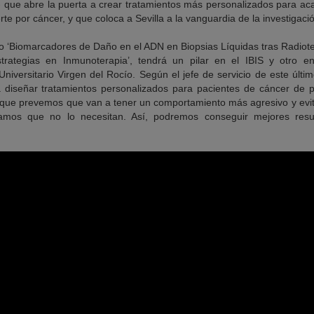
- que abre la puerta a crear tratamientos más personalizados para ac
te por cáncer, y que coloca a Sevilla a la vanguardia de la investigac
lado ‘Biomarcadores de Daño en el ADN en Biopsias Líquidas tras Radio
rategias en Inmunoterapia’, tendrá un pilar en el IBIS y otro e
Universitario Virgen del Rocío. Según el jefe de servicio de este últ
rá diseñar tratamientos personalizados para pacientes de cáncer de 
 que prevemos que van a tener un comportamiento más agresivo y evit
amos que no lo necesitan. Así, podremos conseguir mejores res