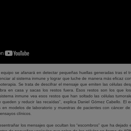
l equipo se afanará en detectar pequeñas huellas generadas tras el t
nciar al sistema inmune y lograr que luche de manera más eficaz cont
erapia. Se trata de descifrar el mensaje que emiten las células despu
ra en casa y sacas los restos fuera. Esos restos son los que los
stema inmune vea esos restos que han soltado las células tumorales
e queden y reducir las recaídas”, explica Daniel Gómez Cabello. El 
s en modelos de laboratorio y muestras de pacientes con cáncer de 
 ensayos clínicos.
desentrañar los mensajes que ocultan los “escombros” que ha dejado e