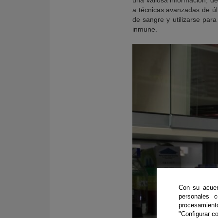
una valiosa información, d
a técnicas avanzadas de úl
de sangre y utilizarse par
inmune.
Con su acuer
personales 
procesamien
"Configurar co