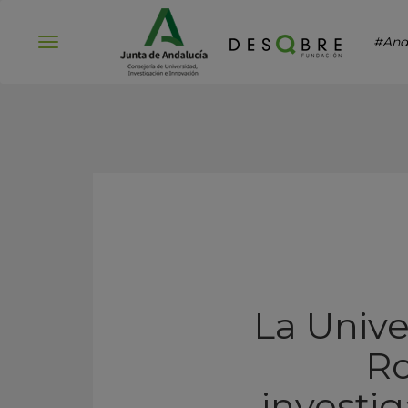
#And
Abrir
menú
La Unive
Ro
investi