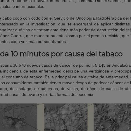
 un área donde la innovación es crucial», comenta Daniel Gómez, que
onales e internacionales.
 a cabo codo con codo con el Servicio de Oncología Radioterápica del H
nteresado en la investigación, que se encargará de aplicar distintas 
analizar qué tipo de tratamiento tiene más poder de destrucción del tej
 López Guerra, que muestra su entusiasmo por el premio recibido, que
entos cada vez más personalizados”.
da 10 minutos por causa del tabaco
spaña 30.670 nuevos casos de cáncer de pulmón, 5 145 en Andalucía,
a incidencia de esta enfermedad describe una vertiginosa y preocupa
s el consumo de tabaco. Es la principal causa evitable de enfermedad,
s consumidoras también tienen mayor riesgo de padecer cáncer de bo
ago, de esófago, de páncreas, de vejiga, de riñón, de cuello de úte
dad nasal, de ovario y ciertas formas de leucemia.