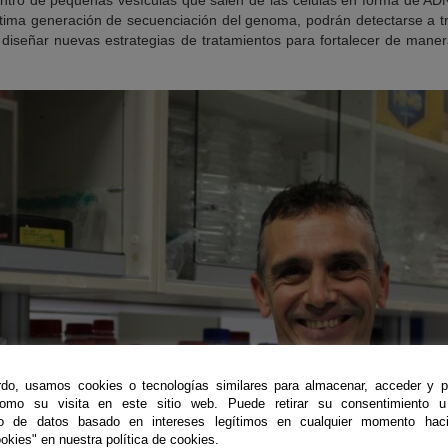
entro de pequeñas vesículas que salen de las células en forma de AD
tima generación de secuenciación del genoma, podrán detectarse a tra
a diseñar nuevas estrategias de tratamientos para fortalecer de mane
do, usamos cookies o tecnologías similares para almacenar, acceder y p
como su visita en este sitio web. Puede retirar su consentimiento u
to de datos basado en intereses legítimos en cualquier momento haci
okies" en nuestra política de cookies.