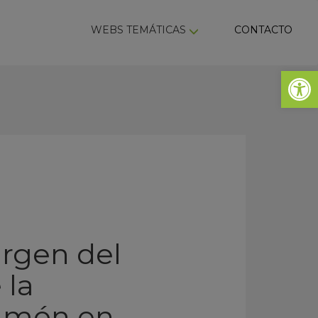
ky
WEBS TEMÁTICAS
CONTACTO
Abrir 
irgen del
 la
ulmón en