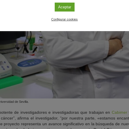
Aceptar
Configurar cookies
iversidad de Sevilla.
potente de investigadores e investigadoras que trabajan en
Cabimer
 cáncer”, afirma el investigador, “por nuestra parte, «estamos encan
te proyecto representa un avance significativo en la búsqueda de nuev