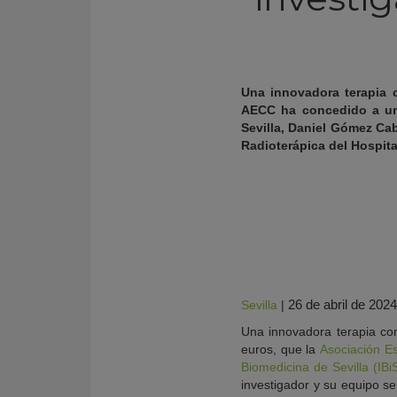
Una innovadora terapia c
AECC ha concedido a un 
Sevilla, Daniel Gómez Cab
Radioterápica del Hospita
KY
26 de abril de 2024
Sevilla
|
Una innovadora terapia co
euros, que la
Asociación E
Biomedicina de Sevilla (IBi
investigador y su equipo 