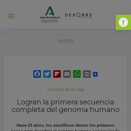
Abrir 
Abrir
menú
VOLVER
Ciencias de la Vida
Logran la primera secuencia
completa del genoma humano
Hace 21 años, los científicos dieron los primeros