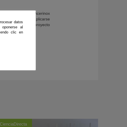
ado con la empresa Acerinox
mentante y podían aplicarse
rocesar datos
o es avanzar en el proyecto
 oponerse al
a real.
endo clic en
CienciaDirecta