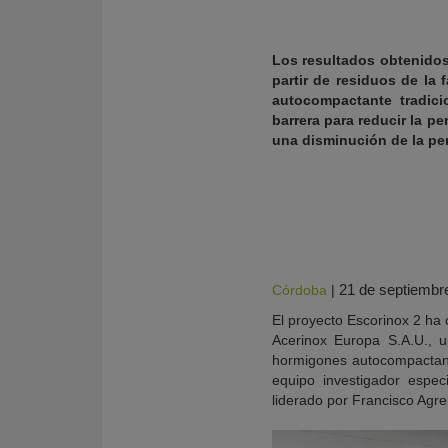
Los resultados obtenidos
partir de residuos de la
autocompactante tradici
barrera para reducir la p
una disminución de la pe
21 de septiembr
Córdoba
|
KY
El proyecto Escorinox 2 ha 
Acerinox Europa S.A.U., u
hormigones autocompactant
equipo investigador espec
liderado por Francisco Agre