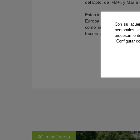
del Dpto. de I+D+i, y Marí
Estas investigaciones se h
Europa S.A.U. “Escorinox-1
Con su acuer
como sustituto de materias
personales 
Escorinox-3, hacia la aplic
procesamien
"Configurar co
#CienciaDirecta