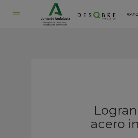
#And
Abrir
menú
Logran
acero i