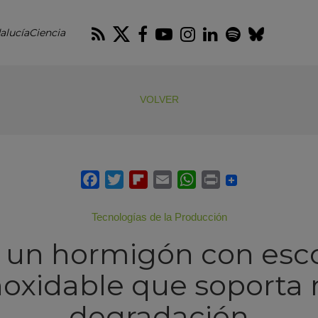
RSS
Twitter
Facebook
Youtube
Instagram
LinkedIn
Spotify
Blues
alucíaCiencia
VOLVER
Tecnologías de la Producción
 un hormigón con esco
noxidable que soporta 
degradación