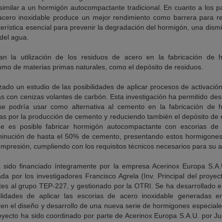
milar a un hormigón autocompactante tradicional. En cuanto a los pa
acero inoxidable produce un mejor rendimiento como barrera para red
terística esencial para prevenir la degradación del hormigón, una dism
del agua.
an la utilización de los residuos de acero en la fabricación de
umo de materias primas naturales, como el depósito de residuos.
zado un estudio de las posibilidades de aplicar procesos de activación
 con cenizas volantes de carbón. Esta investigación ha permitido desa
e podría usar como alternativa al cemento en la fabricación de 
 por la producción de cemento y reduciendo también el depósito de es
e es posible fabricar hormigón autocompactante con escorias de a
minución de hasta el 50% de cemento, presentando estos hormigone
ompresión, cumpliendo con los requisitos técnicos necesarios para su a
 sido financiado íntegramente por la empresa Acerinox Europa S.A.U
ada por los investigadores Francisco Agrela (Inv. Principal del proye
tes al grupo TEP-227, y gestionado por la OTRI. Se ha desarrollado 
lidades de aplicar las escorias de acero inoxidable generadas e
as en el diseño y desarrollo de una nueva serie de hormigones especi
yecto ha sido coordinado por parte de Acerinox Europa S.A.U. por J