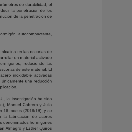
rámetros de durabilidad, el
ucir la penetración de los
inución de la penetración de
 hormigón autocompactante,
 alcalina en las escorias de
rrollar un material activado
hormigones, reduciendo las
corias de este material. El
cero inoxidable activadas
s únicamente una reducción
plicación.
., la investigación ha sido
cto), Manuel Cabrera y Julia
en 18 meses (2018/19), y se
n la fabricación de aceros
ales denominados hormigones
uan Almagro y Esther Quirós