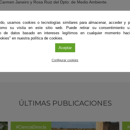
a Carmen Janeiro y Rosa Ruiz del Dpto. de Medio Ambiente.
an basado en estudios previos obtenidos del primer proyecto desarroll
”, en el que se demostró que estas escorias tenían cierto carácter ce
do, usamos cookies o tecnologías similares para almacenar, acceder y p
 primas tradicionales en la fabricación de cemento. El siguiente pas
como su visita en este sitio web. Puede retirar su consentimiento u
ación de los residuos en hormigones convencionales y aplicados a escal
to de datos basado en intereses legítimos en cualquier momento haci
okies" en nuestra política de cookies.
Aceptar
Configurar cookies
ÚLTIMAS PUBLICACIONES
#CienciaDirecta
#