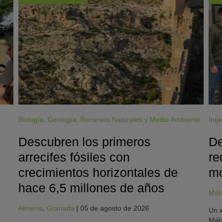
Biología
,
Geología
,
Recursos Naturales y Medio Ambiente
Inge
Descubren los primeros
De
arrecifes fósiles con
re
crecimientos horizontales de
mo
hace 6,5 millones de años
Mál
Almería
,
Granada
|
05 de agosto de 2026
Un e
Mála