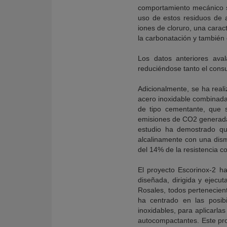
comportamiento mecánico si
uso de estos residuos de 
iones de cloruro, una carac
la carbonatación y también 
Los datos anteriores aval
reduciéndose tanto el cons
Adicionalmente, se ha reali
acero inoxidable combinadas
de tipo cementante, que s
emisiones de CO2 generadas
estudio ha demostrado qu
alcalinamente con una dis
del 14% de la resistencia c
El proyecto Escorinox-2 ha
diseñada, dirigida y ejecut
Rosales, todos pertenecien
ha centrado en las posibi
inoxidables, para aplicarl
autocompactantes. Este pro