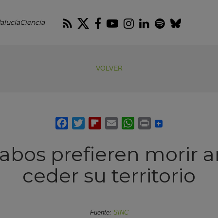
RSS
Twitter
Facebook
Youtube
Instagram
LinkedIn
Spotify
Blues
alucíaCiencia
VOLVER
rabos prefieren morir a
ceder su territorio
Fuente:
SINC