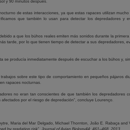
 sol y 90 minutos después.
nocturno de estas interacciones, ya que estas rapaces utilizan mucho
ificamos que también lo usan para detectar los depredadores y eva
 debido a que los búhos reales emiten más sonidos durante la primer
más tarde, por lo que tienen tiempo de detectar a sus depredadores, e
ta se producía inmediatamente después de escuchar a los búhos y, s
 trabajos sobre este tipo de comportamiento en pequeños pájaros diu
en rapaces nocturnas.
igadores no eran tan conscientes de que también los depredadores c
 afectados por el riesgo de depredación”, concluye Lourenço.
ytre, Maria del Mar Delgado, Michael Thornton, João E. Rabaça and V
ined by predation risk”.
Journal of Avian Biology44: 461–468, 2013.