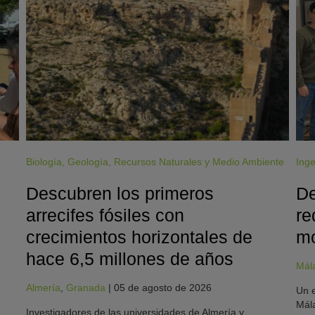
Biología
,
Geología
,
Recursos Naturales y Medio Ambiente
Inge
Descubren los primeros
De
arrecifes fósiles con
re
crecimientos horizontales de
mo
hace 6,5 millones de años
Mál
Almería
,
Granada
|
05 de agosto de 2026
Un e
Mála
Investigadores de las universidades de Almería y