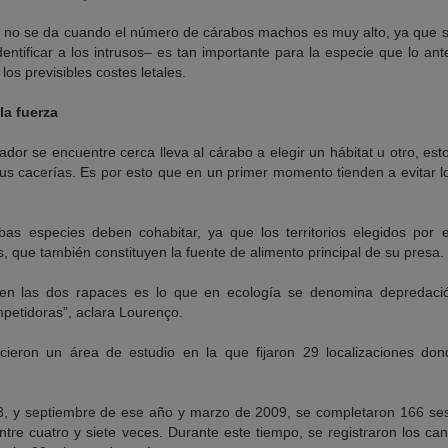
ón no se da cuando el número de cárabos machos es muy alto, ya que su
 identificar a los intrusos­– es tan importante para la especie que lo 
os previsibles costes letales.
la fuerza
dor se encuentre cerca lleva al cárabo a elegir un hábitat u otro, est
sus cacerías. Es por esto que en un primer momento tienden a evitar 
s especies deben cohabitar, ya que los territorios elegidos por 
 que también constituyen la fuente de alimento principal de su presa.
ten las dos rapaces es lo que en ecología se denomina depredació
petidoras”, aclara Lourenço.
ecieron un área de estudio en la que fijaron 29 localizaciones do
08, y septiembre de ese año y marzo de 2009, se completaron 166 ses
ntre cuatro y siete veces. Durante este tiempo, se registraron los c