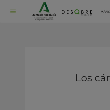
#And
Abrir
menú
Los cá