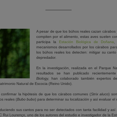
A pesar de que los búhos reales cazan cárabos
compiten por el alimento, estas aves suelen con
participa la
Estación Biológica de Doñana
,
mecanismos desarrollados por los cárabos para
los búhos reales los detecten: mitigar su can
depredador.
En la investigación, realizada en el Parque 
resultados se han publicado recientemen
Biology,
han colaborado también expertos d
Patrimonio Natural de Escocia (Reino Unido).
n confirmar la hipótesis de que los cárabos comunes (
Strix aluco
) son
s reales (
Bubo bubo
) para determinar su localización y así evaluar el
uciendo sus cantos para no ser detectados con tanta facilidad y así d
C Rui Lourenço, uno de los autores del estudio e investigador de la Es