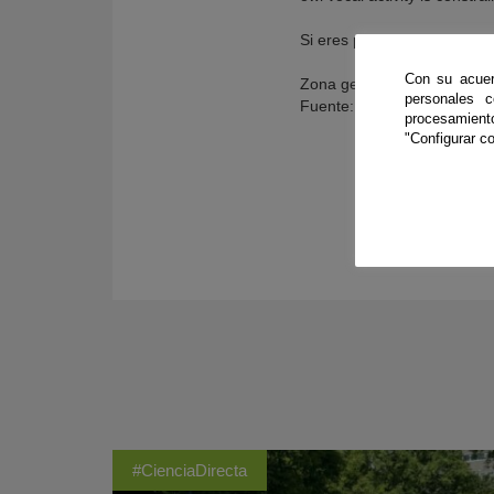
Si eres periodista y quieres
Con su acuer
Zona geográfica: Andalucía
personales 
Fuente: SINC
procesamien
"Configurar co
#CienciaDirecta