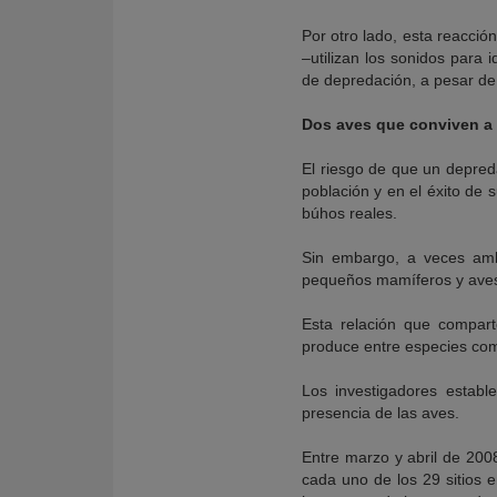
Por otro lado, esta reacci
­–utilizan los sonidos para
de depredación, a pesar de l
Dos aves que conviven a 
El riesgo de que un depreda
población y en el éxito de 
búhos reales.
Sin embargo, a veces amba
pequeños mamíferos y aves,
Esta relación que compar
produce entre especies com
Los investigadores establ
presencia de las aves.
Entre marzo y abril de 20
cada uno de los 29 sitios e