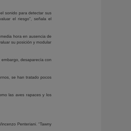
 el sonido para detectar sus
luar el riesgo”, señala el
a media hora en ausencia de
valuar su posición y modular
in embargo, desaparecía con
rnos, se han tratado pocos
omo las aves rapaces y los
incenzo Penteriani. “Tawny