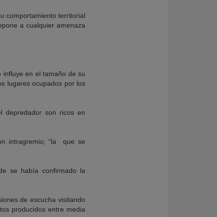
 comportamiento territorial
antepone a cualquier amenaza
o influye en el tamaño de su
los lugares ocupados por los
el depredador son ricos en
n intragremio; “la que se
nde se había confirmado la
iones de escucha visitando
antos producidos entre media