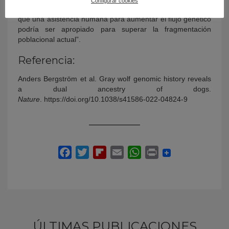
Configurar cookies
pone el foco en la historia evolutiva de los lobos y sugiere
que una asistencia humana para aumentar el flujo genético
podría ser apropiado para superar la fragmentación
poblacional actual”.
Referencia:
Anders Bergström et al. Gray wolf genomic history reveals
a dual ancestry of dogs.
Nature
. https://doi.org/10.1038/s41586-022-04824-9
ÚLTIMAS PUBLICACIONES