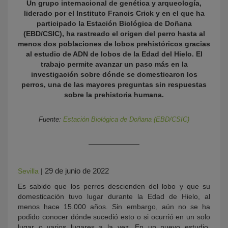
Un grupo internacional de genética y arqueología,
liderado por el Instituto Francis Crick y en el que ha
participado la Estación Biológica de Doñana
(EBD/CSIC), ha rastreado el origen del perro hasta al
menos dos poblaciones de lobos prehistóricos gracias
al estudio de ADN de lobos de la Edad del Hielo. El
trabajo permite avanzar un paso más en la
investigación sobre dónde se domesticaron los
perros, una de las mayores preguntas sin respuestas
sobre la prehistoria humana.
KY
Fuente:
Estación Biológica de Doñana (EBD/CSIC)
29 de junio de 2022
Sevilla
|
Es sabido que los perros descienden del lobo y que su
domesticación tuvo lugar durante la Edad de Hielo, al
menos hace 15.000 años. Sin embargo, aún no se ha
podido conocer dónde sucedió esto o si ocurrió en un solo
lugar o varios lugares a la vez. En un nuevo estudio,