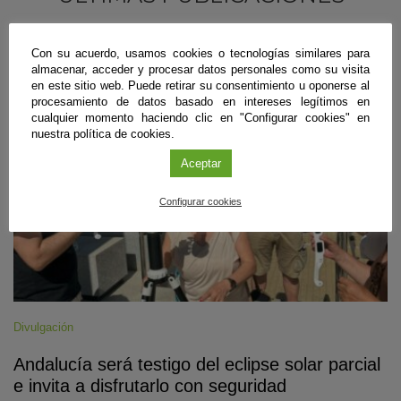
Con su acuerdo, usamos cookies o tecnologías similares para
#CienciaDirecta
almacenar, acceder y procesar datos personales como su visita
en este sitio web. Puede retirar su consentimiento u oponerse al
procesamiento de datos basado en intereses legítimos en
cualquier momento haciendo clic en "Configurar cookies" en
nuestra política de cookies.
Aceptar
Configurar cookies
Divulgación
Andalucía será testigo del eclipse solar parcial
e invita a disfrutarlo con seguridad