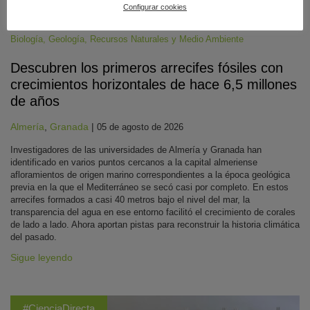
Configurar cookies
Biología
,
Geología
,
Recursos Naturales y Medio Ambiente
Descubren los primeros arrecifes fósiles con
crecimientos horizontales de hace 6,5 millones
de años
Almería
,
Granada
|
05 de agosto de 2026
Investigadores de las universidades de Almería y Granada han
identificado en varios puntos cercanos a la capital almeriense
afloramientos de origen marino correspondientes a la época geológica
previa en la que el Mediterráneo se secó casi por completo. En estos
arrecifes formados a casi 40 metros bajo el nivel del mar, la
transparencia del agua en ese entorno facilitó el crecimiento de corales
de lado a lado. Ahora aportan pistas para reconstruir la historia climática
del pasado.
Sigue leyendo
#CienciaDirecta