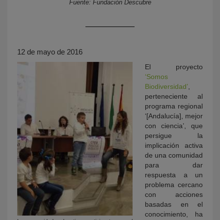
Fuente: Fundación Descubre
12 de mayo de 2016
El proyecto
‘Somos
Biodiversidad’
,
perteneciente al
KY
programa regional
‘[Andalucía], mejor
con ciencia’, que
persigue la
implicación activa
de una comunidad
para dar
respuesta a un
problema cercano
con acciones
basadas en el
conocimiento, ha