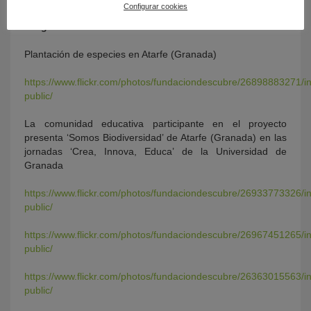
Configurar cookies
Imágenes:
Plantación de especies en Atarfe (Granada)
https://www.flickr.com/photos/fundaciondescubre/26898883271/i
public/
La comunidad educativa participante en el proyecto
presenta ‘Somos Biodiversidad’ de Atarfe (Granada) en las
jornadas ‘Crea, Innova, Educa’ de la Universidad de
Granada
https://www.flickr.com/photos/fundaciondescubre/26933773326/i
public/
https://www.flickr.com/photos/fundaciondescubre/26967451265/i
public/
https://www.flickr.com/photos/fundaciondescubre/26363015563/i
public/